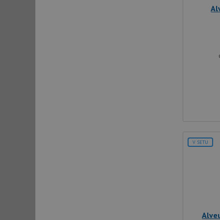
Al
Název
udid
AWSALBCORS
CookieScriptConse
AUTORIZACE
V SETU
Název
Název
_ga
VISITOR_PRIVACY_
Alve