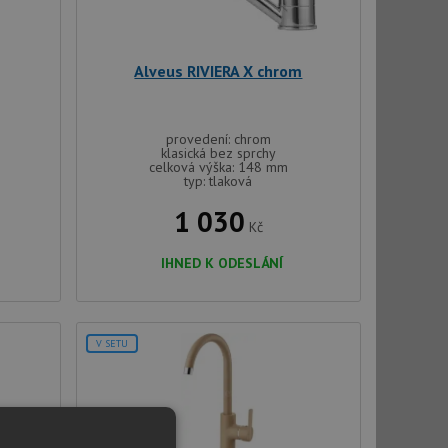
Alveus RIVIERA X chrom
provedení: chrom
klasická bez sprchy
celková výška: 148 mm
typ: tlaková
1 030
Kč
IHNED K ODESLÁNÍ
V SETU