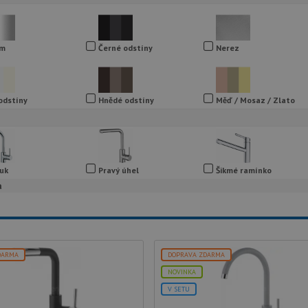
om
Černé odstíny
Nerez
 odstíny
Hnědé odstíny
Měď / Mosaz / Zlato
uk
Pravý úhel
Šikmé ramínko
a
DARMA
DOPRAVA ZDARMA
NOVINKA
V SETU