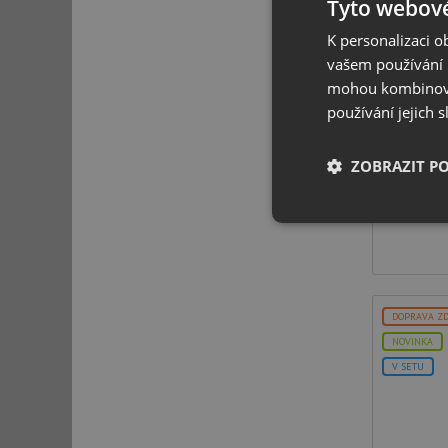
Tyto webové
K personalizaci 
A
vašem používání n
mohou kombinovat
používání jejich 
ZOBRAZIT P
Nezbytně nutn
soubory
DOPRAVA Z
NOVINKA
V SETU
Nezbytně nutn
Nezbytně nutné soubo
stránky nelze bez ne