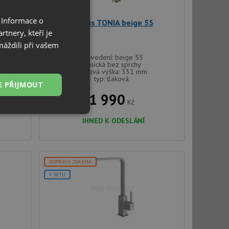
 Informace o
Alveus TONIA beige 55
tnery, kteří je
máždili při vašem
provedení: beige 55
klasická bez sprchy
celková výška: 331 mm
typ: tlaková
E PŘIJMOUT
1 990
Kč
Nezařazené
IHNED K ODESLÁNÍ
soubory
DOPRAVA ZDARMA
V SETU
řazené soubory
 správa účtu. Webové