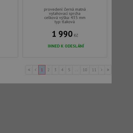
e sledování
provedení: černá matná
be vložená do
vytahovací sprcha
webu používá novou
celková výška: 435 mm
typ: tlaková
1 990
Kč
IHNED K ODESLÁNÍ
1
2
3
4
5
...
10
11