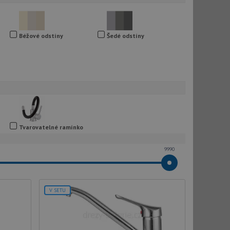
Béžové odstíny
Šedé odstíny
Tvarovatelné ramínko
9990
V SETU