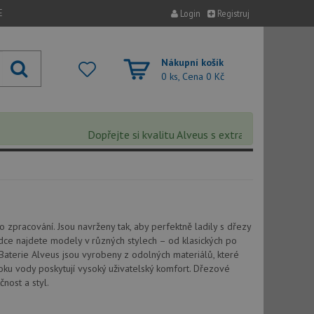
E
Login
Registruj
Nákupní košík
0 ks, Cena
0 Kč
Dopřejte si kvalitu Alveus s extra 5% slevou – slev
 zpracování. Jsou navrženy tak, aby perfektně ladily s dřezy
abídce najdete modely v různých stylech – od klasických po
Baterie Alveus jsou vyrobeny z odolných materiálů, které
oku vody poskytují vysoký uživatelský komfort. Dřezové
nost a styl.