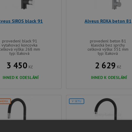
lveus SIROS black 91
Alveus ROXA beton 81
provedení: black 91
provedení: beton 81
vytahovací koncovka
klasická bez sprchy
celková výška: 268 mm
celková výška: 351 mm
typ: tlaková
typ: tlaková
3 450
2 629
Kč
Kč
IHNED K ODESLÁNÍ
IHNED K ODESLÁNÍ
DARMA
V SETU