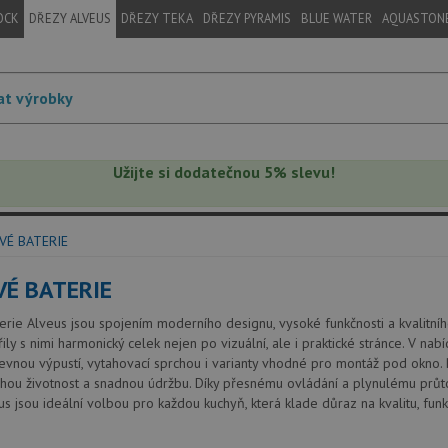
OCK
DŘEZY ALVEUS
DŘEZY TEKA
DŘEZY PYRAMIS
BLUE WATER
AQUASTON
Užijte si dodatečnou 5% slevu!
É BATERIE
É BATERIE
rie Alveus jsou spojením moderního designu, vysoké funkčnosti a kvalitního
řily s nimi harmonický celek nejen po vizuální, ale i praktické stránce. V n
evnou výpustí, vytahovací sprchou i varianty vhodné pro montáž pod okno. 
uhou životnost a snadnou údržbu. Díky přesnému ovládání a plynulému průt
us jsou ideální volbou pro každou kuchyň, která klade důraz na kvalitu, funkč