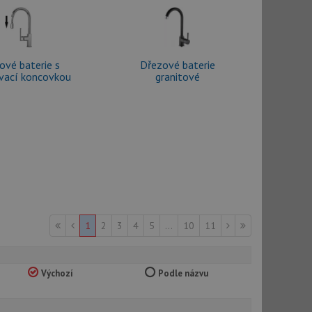
ové baterie s
Dřezové baterie
vací koncovkou
granitové
1
2
3
4
5
...
10
11
Výchozí
Podle názvu