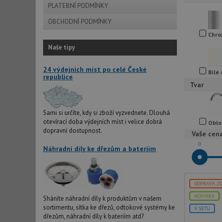
PLATEBNÍ PODMÍNKY
OBCHODNÍ PODMÍNKY
Chr
Naše tipy
24 výdejních míst po celé České
Bílé
republice
Tvar
Sami si určíte, kdy si zboží vyzvednete. Dlouhá
otevírací doba výdejních míst i velice dobrá
Oblo
dopravní dostupnost.
Vaše cen
0
Náhradní díly ke dřezům a bateriím
DOPRAVA Z
NOVINKA
Sháníte náhradní díly k produktům v našem
sortimentu, sítka ke dřezů, odtokové systémy ke
V SETU
dřezům, náhradní díly k bateriím atd?