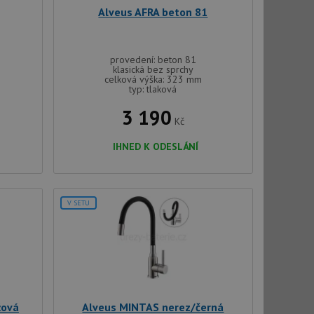
Alveus AFRA beton 81
ci zařízení, která
používání a zlepšila
provedení: beton 81
klasická bez sprchy
celková výška: 323 mm
použití CORS po
typ: tlaková
 cookie lepivosti
ch na trvání s
3 190
Kč
cript.com k
y cookie
IHNED K ODESLÁNÍ
okie-Script.com
V SETU
tics - což je
oogle. Tento soubor
uhlasu uživatele a
ím náhodně
ebem. Zaznamenává
žová
Alveus MINTAS nerez/černá
í každého požadavku
zásadami ochrany