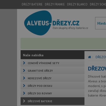
DŘEZY BATERIE
DŘEZY FRANKE
DŘEZY BLANCO
DŘEZY SCH
Naše nabídka
DŘEZOV
CENOVĚ VÝHODNÉ SETY
DŘEZOV
GRANITOVÉ DŘEZY
Dřezové bate
NEREZOVÉ DŘEZY
Alveus a tvo
moderní, s p
DŘEZY POD DESKU
zaručují dlo
DŘEZY DO ROVINY
baterie Alve
DŘEZOVÉ BATERIE