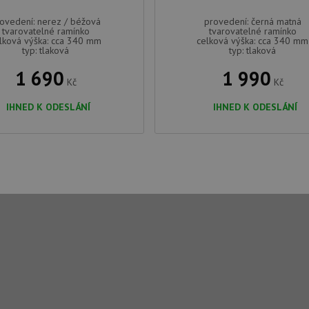
E
6 měsíců
Tento soubor cookie nastavuje Youtube k
Google LLC
ovedení: nerez / béžová
provedení: černá matná
uživatelských předvoleb pro videa Youtu
.youtube.com
tvarovatelné ramínko
tvarovatelné ramínko
webů; může také určit, zda návštěvník 
lková výška: cca 340 mm
celková výška: cca 340 mm
nebo starou verzi rozhraní Youtube.
typ: tlaková
typ: tlaková
1 690
1 990
Kč
Kč
IHNED K ODESLÁNÍ
IHNED K ODESLÁNÍ