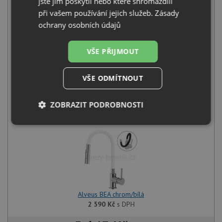
jste jim poskytli nebo které shromáždili
při vašem používání jejich služeb.
Zásady
ochrany osobních údajů
VŠE PŘIJMOUT
Alveus NIAGARA 20 white 11
VŠE ODMÍTNOUT
3 350
Kč
s DPH
+
ZOBRAZIT PODROBNOSTI
Nezbytně
Výkonové
Soubory
nutné
soubory
cílení
soubory
Funkční soubory
Nezařazené
soubory
Alveus BEA chrom/bílá
2 590
Kč
s DPH