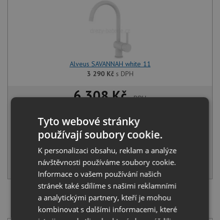
Alveus SAVANNAH white 11
3 290
Kč
s DPH
6 308 Kč
s DPH
Běžná cena:
6 640
Kč
Tyto webové stránky
Sleva:
332
Kč
používají soubory cookie.
NA OBJEDNÁNÍ
K personalizaci obsahu, reklam a analýze
návštěvnosti používáme soubory cookie.
KOUPIT
Informace o vašem používání našich
stránek také sdílíme s našimi reklamními
a analytickými partnery, kteří je mohou
SET Alveus NIAGARA 20 white 11 + Alveus BEA
chrom/bílá
kombinovat s dalšími informacemi, které