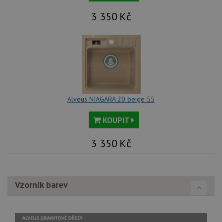
uži
stavu relace.
we
3 350
Kč
a j
rek
ko
uži
vid
ná
uv
we
sid
.seznam.cz
4 týdny 2
Tot
dny
bě
so
Alveus NIAGARA 20 beige 55
ale
nal
so
KOUPIT
rel
pr
pou
3 350
Kč
spr
rel
sid
.alveus-drezy.cz
4 týdny 2
Tot
dny
bě
so
Vzorník barev
ale
nal
so
rel
pr
pou