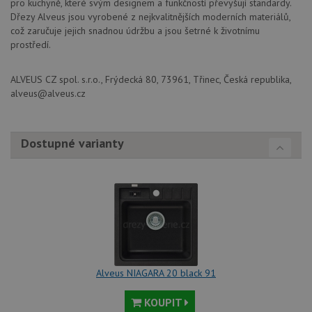
vo
pro kuchyně, které svým designem a funkčností převyšují standardy.
běžněji
pro
Dřezy Alveus jsou vyrobené z nejkvalitnějších moderních materiálů,
používané
int
analytické
což zaručuje jejich snadnou údržbu a jsou šetrné k životnímu
we
služby Google.
Za
prostředí.
Tento soubor
úd
cookie se
so
používá k
náv
rozlišení
ALVEUS CZ spol. s.r.o., Frýdecká 80, 73961, Třinec, Česká republika,
rů
jedinečných
zá
alveus@alveus.cz
uživatelů
oc
přiřazením
os
náhodně
a 
vygenerovaného
kte
čísla jako
jej
Dostupné varianty
identifikátoru
pre
klienta. Je
bu
součástí
bu
každého
sez
požadavku na
re
stránku na webu
a slouží k
__Secure-YNID
.youtube.com
6 měsíců
výpočtu údajů o
návštěvnících,
IDE
1 rok
Te
Google LLC
relacích a
co
.doubleclick.net
kampaních pro
na
analytické
sp
přehledy webů.
Dou
Alveus NIAGARA 20 black 91
pr
_ga_9T91YFLEPX
.alveus-
1 rok
Tento soubor
in
drezy.cz
1
cookie používá
tom
KOUPIT
měsíc
Google Analytics
ko
k zachování