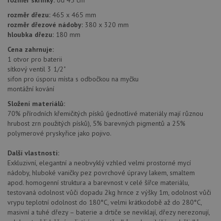
rozměr skříňky:
od 45 cm
zkušen
rozměr dřezu:
465 x 465 mm
AWSALBCORS
1 týden
Pro
Amazon.com Inc.
rozměr dřezové nádoby:
380 x 320 mm
pokrač
widget-
podpo
mediator.zopim.com
hloubka dřezu:
180 mm
lepivos
případ
Cena zahrnuje:
použit
1 otvor pro baterii
po aktu
zásadách ochrany soukromí společnosti Google
Chrom
sítkový ventil 3 1/2"
vytvář
sifon pro úsporu místa s odbočkou na myčku
další 
cookie
montážní kování
lepivos
každou
Složení materiálů:
těchto
70% přírodních křemičitých písků (jednotlivé materiály mají různou
lepivos
založe
hrubost zrn použitých písků), 5% barevných pigmentů a 25%
trvání 
polymerové pryskyřice jako pojivo.
názve
AWSA
(ALB).
Další vlastnosti:
Exkluzivní, elegantní a neobvyklý vzhled velmi prostorné mycí
CookieScriptConsent
5 měsíců
Tento 
CookieScript
4 týdny
cookie
www.alveus-
nádoby, hluboké vaničky pez povrchové úpravy lakem, smaltem
použív
drezy.cz
apod. homogenní struktura a barevnost v celé šířce materiálu,
služba
Cookie
testovaná odolnost vůči dopadu 2kg hrnce z výšky 1m, odolnost vůči
Script
vrypu teplotní odolnost do 180°C, velmi krátkodobě až do 280°C,
zapam
masivní a tuhé dřezy – baterie a drtiče se neviklají, dřezy nerezonují,
předvo
souhla