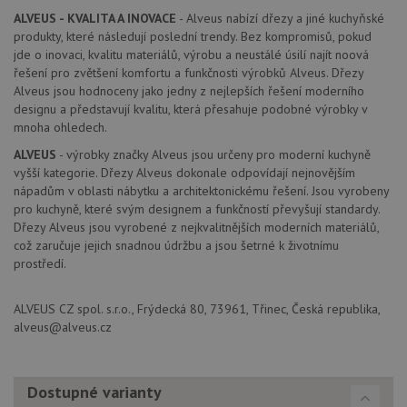
lepivos
ALVEUS - KVALITA A INOVACE
- Alveus nabízí dřezy a jiné kuchyňské
případ
použit
produkty, které následují poslední trendy. Bez kompromisů, pokud
po aktu
jde o inovaci, kvalitu materiálů, výrobu a neustálé úsilí najít noová
zásadách ochrany soukromí společnosti Google
Chrom
řešení pro zvětšení komfortu a funkčnosti výrobků Alveus. Dřezy
vytvář
další 
Alveus jsou hodnoceny jako jedny z nejlepších řešení moderního
cookie
designu a představují kvalitu, která přesahuje podobné výrobky v
lepivos
každou
mnoha ohledech.
těchto
lepivos
ALVEUS
- výrobky značky Alveus jsou určeny pro moderní kuchyně
založe
vyšší kategorie. Dřezy Alveus dokonale odpovídají nejnovějším
trvání 
názve
nápadům v oblasti nábytku a architektonickému řešení. Jsou vyrobeny
AWSA
pro kuchyně, které svým designem a funkčností převyšují standardy.
(ALB).
Dřezy Alveus jsou vyrobené z nejkvalitnějších moderních materiálů,
CookieScriptConsent
5 měsíců
Tento 
CookieScript
což zaručuje jejich snadnou údržbu a jsou šetrné k životnímu
4 týdny
cookie
www.alveus-
prostředí.
použív
drezy.cz
služba
Cookie
Script
ALVEUS CZ spol. s.r.o., Frýdecká 80, 73961, Třinec, Česká republika,
zapam
alveus@alveus.cz
předvo
souhla
soubo
cookie
návště
Dostupné varianty
Je nut
banne