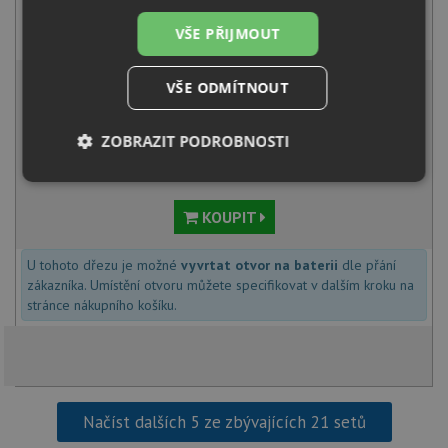
Alveus TONIA chrom
VŠE PŘIJMOUT
1 690
Kč
s DPH
3 306 Kč
s DPH
VŠE ODMÍTNOUT
Běžná cena:
3 480
Kč
Sleva:
174
Kč
ZOBRAZIT PODROBNOSTI
SKLADEM
Nezbytně
Výkonové
Soubory
nutné
soubory
cílení
soubory
KOUPIT
U tohoto dřezu je možné
vyvrtat otvor na baterii
dle přání
zákazníka. Umístění otvoru můžete specifikovat v dalším kroku na
Funkční soubory
Nezařazené
stránce nákupního košíku.
soubory
Načíst dalších 5 ze zbývajících 21 setů