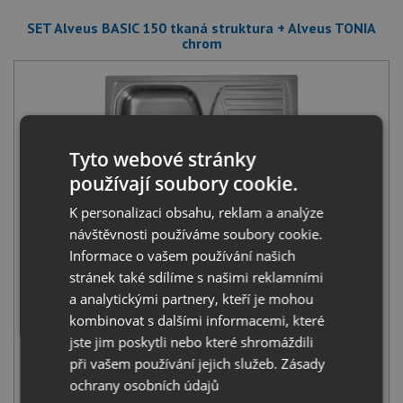
SET Alveus BASIC 150 tkaná struktura + Alveus TONIA
chrom
Tyto webové stránky
používají soubory cookie.
Alveus BASIC 150 tkaná struktura
1 790
Kč
s DPH
K personalizaci obsahu, reklam a analýze
návštěvnosti používáme soubory cookie.
+
Informace o vašem používání našich
stránek také sdílíme s našimi reklamními
a analytickými partnery, kteří je mohou
kombinovat s dalšími informacemi, které
jste jim poskytli nebo které shromáždili
při vašem používání jejich služeb.
Zásady
ochrany osobních údajů