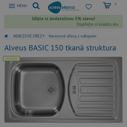
0
Zobrazit
MENU
nabidku
Užijte si dodatečnou 5% slevu!
Dopřejte si kvalitu Alveus s
NEREZOVÉ DŘEZY
Nerezové dřezy s odkapem
Alveus BASIC 150 tkaná struktura
NOVINKA