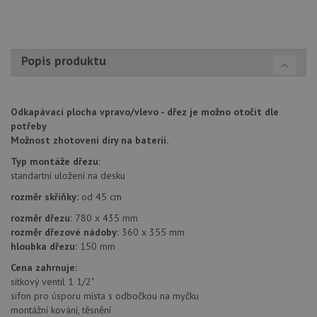
Nezbytně nutné soubory
Výkonové soubory
Soubory cílení
Funkční soubory
Nezařazené soubory
Popis produktu
Nezbytně nutné soubory cookie umožňují základní
funkce webových stránek, jako je přihlášení
uživatele a správa účtu. Webové stránky nelze bez
nezbytně nutných souborů cookie správně používat.
Odkapávací plocha vpravo/vlevo - dřez je možno otočit dle
Poskytovatel
/
potřeby
Název
Vyprší
Popis
Doména
Možnost zhotovení díry na baterii.
udid
.alveus-drezy.cz
4 týdny 2
Tento 
Typ montáže dřezu:
dny
se pou
jedine
standartní uložení na desku
identif
zařízen
rozměr skříňky:
od 45 cm
mají př
webov
rozměr dřezu:
780 x 435 mm
stránc
rozměr dřezové nádoby:
360 x 355 mm
sledov
použív
hloubka dřezu:
150 mm
zlepšil
uživat
Cena zahrnuje:
zkušen
sítkový ventil 1 1/2"
AWSALBCORS
1 týden
Pro
Amazon.com Inc.
sifon pro úsporu místa s odbočkou na myčku
pokrač
widget-
montážní kování, těsnění
podpo
mediator.zopim.com