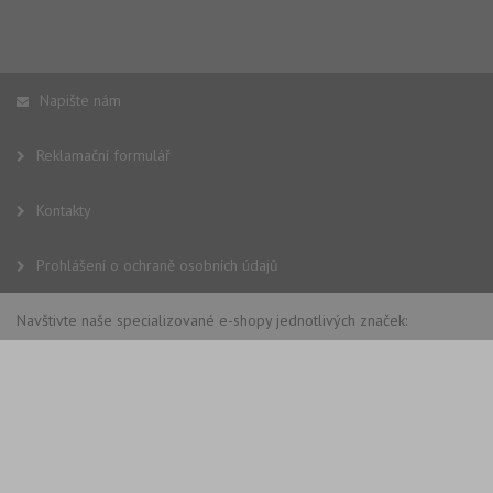
Napište nám
Reklamační formulář
Kontakty
Prohlášení o ochraně osobních údajů
Navštivte naše specializované e-shopy jednotlivých značek: