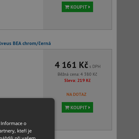
KOUPIT
Alveus BEA chrom/černá
4 161 Kč
s DPH
Běžná cena:
4 380
Kč
Sleva:
219
Kč
NA DOTAZ
KOUPIT
 Informace o
tnery, kteří je
máždili při vašem