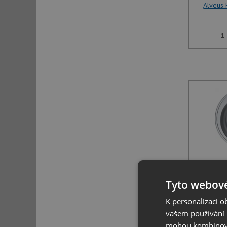
Alveus
1
Alveus
Tyto webové
1
K personalizaci 
vašem používání n
mohou kombinovat