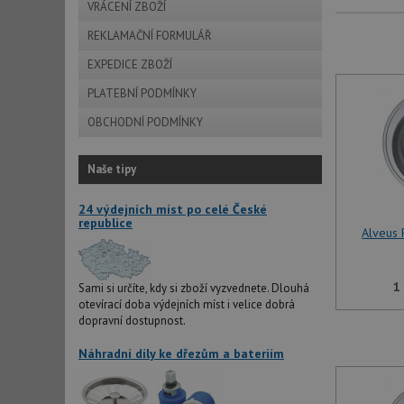
VRÁCENÍ ZBOŽÍ
REKLAMAČNÍ FORMULÁŘ
EXPEDICE ZBOŽÍ
PLATEBNÍ PODMÍNKY
OBCHODNÍ PODMÍNKY
Naše tipy
24 výdejních míst po celé České
republice
Alveus
1
Sami si určíte, kdy si zboží vyzvednete. Dlouhá
otevírací doba výdejních míst i velice dobrá
dopravní dostupnost.
Náhradní díly ke dřezům a bateriím