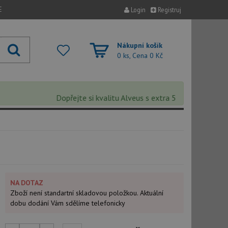
E
Login
Registruj
Nákupní košík
0 ks, Cena
0 Kč
Dopřejte si kvalitu Alveus s extra 5% slevou – sleva se
NA DOTAZ
Zboží není standartní skladovou položkou. Aktuální
dobu dodání Vám sdělíme telefonicky