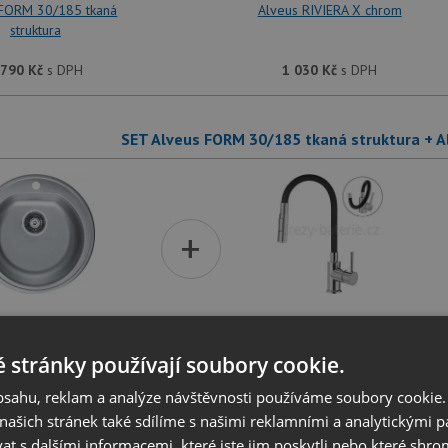
 FORM 30/185 tkaná
Alveus RIVIERA X chrom
struktura
 790
Kč
s DPH
1 030
Kč
s DPH
SET Alveus FORM 30/185 tkaná struktura + 
+
 FORM 30/185 tkaná
Alveus BEA chrom/černá
struktura
 stránky používají soubory cookie.
 790
Kč
s DPH
2 590
Kč
s DPH
obsahu, reklam a analýze návštěvnosti používáme soubory cookie.
ašich stránek také sdílíme s našimi reklamními a analytickými par
 s dalšími informacemi, které jste jim poskytli nebo které shro