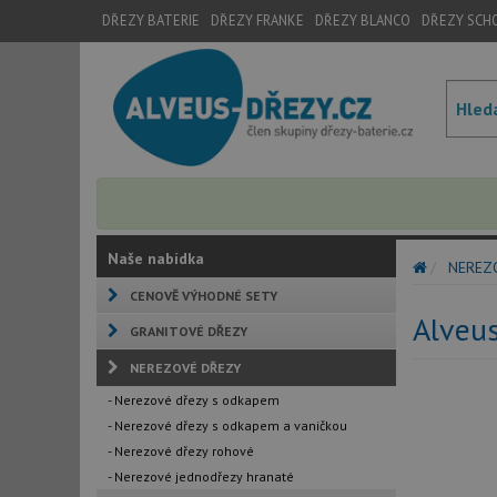
DŘEZY BATERIE
DŘEZY FRANKE
DŘEZY BLANCO
DŘEZY SCH
Naše nabídka
NEREZ
CENOVĚ VÝHODNÉ SETY
Alveu
GRANITOVÉ DŘEZY
NEREZOVÉ DŘEZY
- Nerezové dřezy s odkapem
- Nerezové dřezy s odkapem a vaničkou
- Nerezové dřezy rohové
- Nerezové jednodřezy hranaté