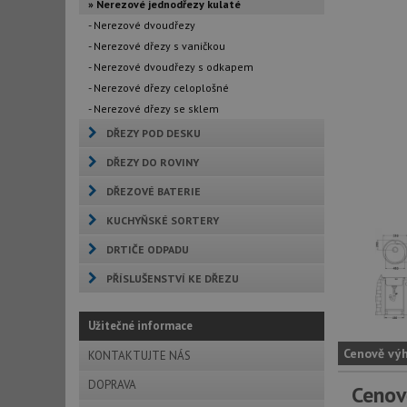
» Nerezové jednodřezy kulaté
- Nerezové dvoudřezy
- Nerezové dřezy s vaničkou
- Nerezové dvoudřezy s odkapem
- Nerezové dřezy celoplošné
- Nerezové dřezy se sklem
DŘEZY POD DESKU
DŘEZY DO ROVINY
DŘEZOVÉ BATERIE
KUCHYŇSKÉ SORTERY
DRTIČE ODPADU
PŘÍSLUŠENSTVÍ KE DŘEZU
Užitečné informace
Cenově vý
KONTAKTUJTE NÁS
DOPRAVA
Cenov