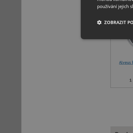
používání jejich 
ZOBRAZIT P
Nezbytně nutn
soubory
Alveus
1
Nezbytně nutn
Nezbytně nutné soubo
stránky nelze bez ne
Název
udid