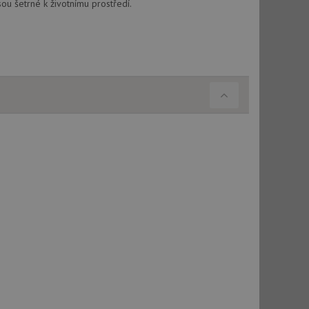
vatel používá
sou šetrné k životnímu prostředí.
ou koncový uživatel
ebu.
, ale pokud je
e pravděpodobně
, ale pokud je
e pravděpodobně
t DoubleClick
stila, zda prohlížeč
okie.
ke sledování
t Doubleclick a
vatel používá
ou koncový uživatel
ebu.
e sledování
be vložená do
webu používá novou