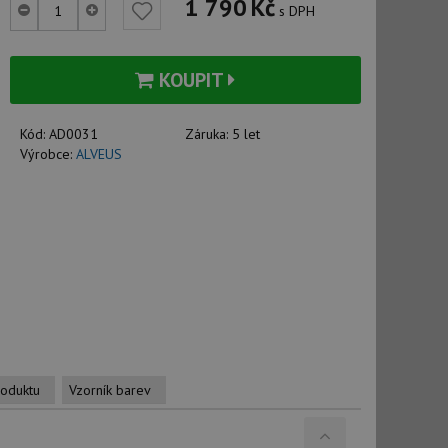
1 790
Kč
s DPH
KOUPIT
Kód:
AD0031
Záruka:
5 let
Výrobce:
ALVEUS
roduktu
Vzorník barev