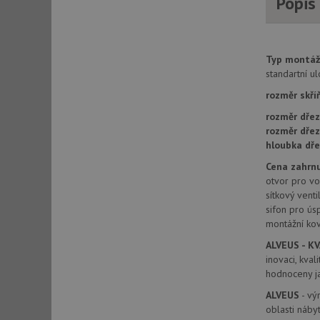
Popis
AWSALBCORS
Typ montáž
CookieScriptConse
standartní u
rozměr skří
rozměr dřez
AUTORIZACE
rozměr dře
hloubka dře
Cena zahrnu
otvor pro vod
Název
sítkový venti
Název
sifon pro ús
_ga
montážní kov
VISITOR_PRIVACY_
ALVEUS - KV
inovaci, kva
hodnoceny ja
_ga_9T91YFLEPX
__Secure-YNID
ALVEUS
- vý
oblasti náby
IDE