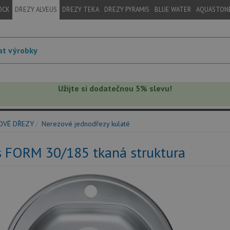
OCK
DŘEZY ALVEUS
DŘEZY TEKA
DŘEZY PYRAMIS
BLUE WATER
AQUASTON
Užijte si dodatečnou 5% slevu!
OVÉ DŘEZY
Nerezové jednodřezy kulaté
s FORM 30/185 tkaná struktura