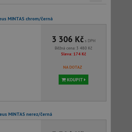
veus MINTAS chrom/černá
3 306 Kč
s DPH
Běžná cena:
3 480
Kč
Sleva:
174
Kč
NA DOTAZ
KOUPIT
veus MINTAS nerez/černá