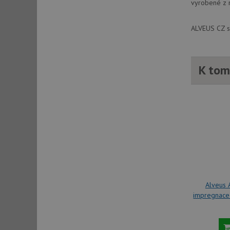
vyrobené z n
ALVEUS CZ sp
sid
sid
K tom
test_cookie
YSC
_gcl_au
__Secure-ROLLOU
Alveus 
VISITOR_INFO1_LIV
impregnace