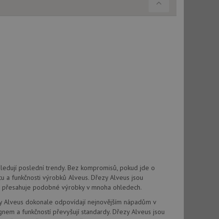
použití CORS po
 cookie lepivosti
ch na trvání s
cript.com k
y cookie
okie-Script.com
tics - což je
oogle. Tento soubor
uhlasu uživatele a
ím náhodně
ebem. Zaznamenává
ásledují poslední trendy. Bez kompromisů, pokud jde o
í každého požadavku
zásadami ochrany
rtu a funkčnosti výrobků Alveus. Dřezy Alveus jsou
relacích a
 že jejich
respektovány.
erá přesahuje podobné výrobky v mnoha ohledech.
vu relace.
zy Alveus dokonale odpovídají nejnovějším nápadům v
gnem a funkčností převyšují standardy. Dřezy Alveus jsou
t Doubleclick a