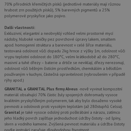
70% přírodních křemičitých písků (jednotlivé materiály mají různou
hrubost zrn použitých písků), 5% barevných pigmentů a 25%
polymerové pryskyřice jako pojivo.
Nezbytně nutné soubory
Výkonové soubory
Další vlastnosti:
Soubory cílení
Funkční soubory
Exkluzivní, elegantní a neobvyklý vzhled velmi prostorné mycí
Nezařazené soubory
nádoby, hluboké vaničky pez povrchové úpravy lakem, smaltem
apod. homogenní struktura a barevnost v celé šířce materiálu,
Nezbytně nutné soubory cookie umožňují základní
testovaná odolnost vůči dopadu 2kg hrnce z výšky 1m, odolnost vůči
funkce webových stránek, jako je přihlášení
vrypu teplotní odolnost do 180°C, velmi krátkodobě až do 280°C,
uživatele a správa účtu. Webové stránky nelze bez
nezbytně nutných souborů cookie správně používat.
masivní a tuhé dřezy – baterie a drtiče se neviklají, dřezy nerezonují,
odolnost vůči běžným čistícím prostředkům, chemikáliím a bělidlům
Poskytovatel
/
Název
Vyprší
Popis
používaným v kuchyni, částečná opravitelnost (vybroušením v případě
Doména
rýhy apod.)
udid
.alveus-drezy.cz
4 týdny 2
Tento 
dny
se pou
GRANITAL a GRANITAL Plus firmy Alveus
-nově vyvinut kompozitní
jedine
materiál obsahující 70% částic žuly spojených dohromady vysoce
identif
kvalitním pryskyřičkným polymerem, tak aby bylo dosaženo vysoké
zařízen
mají př
pevnosti a odolnosti proti vysokým teplotám (až 280stupňů Celsia).
webov
Granital
je také vysoce odolný proti poškrábání a nárazu, zatímco
stránc
sledov
jeho hladký povrch zajišťuje jednoduchost údržby čistoty - od špíny,
použív
skvrn a vodního kamene. Zvýšená pevnost materiálu a údržba čistoty
zlepšil
uživat
podle instrukcí zaručuje dlouhodobou živostnost.