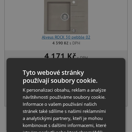
Alveus ROCK 30 pebble 02
4 390
Kč
s DPH
4 171 Kč
s DPH
Běžná cena:
4 390
Kč
Tyto webové stránky
Sleva:
219
Kč
používají soubory cookie.
SKLADEM
K personalizaci obsahu, reklam a analýze
KOUPIT
návštěvnosti používáme soubory cookie.
Informace o vašem používání našich
stránek také sdílíme s našimi reklamními
Načíst dalších 5 ze zbývajících 17 setů
a analytickými partnery, kteří je mohou
kombinovat s dalšími informacemi, které