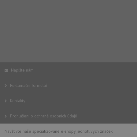
Napište nám
Reklamační formulář
Kontakty
Prohlášení o ochraně osobních údajů
Navštivte naše specializované e-shopy jednotlivých značek: