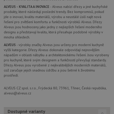
zkušen
ALVEUS - KVALITA A INOVACE
- Alveus nabízí dřezy a jiné kuchyňské
AWSALBCORS
1 týden
Pro
Amazon.com Inc.
produkty, které následují poslední trendy. Bez kompromisů, pokud
pokrač
widget-
podpo
jde o inovaci, kvalitu materiálů, výrobu a neustálé úsilí najít nová
mediator.zopim.com
lepivos
řešení pro zvětšení komfortu a funkčnosti výrobků Alveus. Dřezy
případ
Alveus jsou hodnoceny jako jedny z nejlepších řešení moderního
použit
po aktu
designu a představují kvalitu, která přesahuje podobné výrobky v
zásadách ochrany soukromí společnosti Google
Chrom
mnoha ohledech.
vytvář
další 
ALVEUS
- výrobky značky Alveus jsou určeny pro moderní kuchyně
cookie
lepivos
vyšší kategorie. Dřezy Alveus dokonale odpovídají nejnovějším
každou
nápadům v oblasti nábytku a architektonickému řešení. Jsou vyrobeny
těchto
lepivos
pro kuchyně, které svým designem a funkčností převyšují standardy.
založe
Dřezy Alveus jsou vyrobené z nejkvalitnějších moderních materiálů,
trvání 
názve
což zaručuje jejich snadnou údržbu a jsou šetrné k životnímu
AWSA
prostředí.
(ALB).
CookieScriptConsent
5 měsíců
Tento 
CookieScript
ALVEUS CZ spol. s.r.o., Frýdecká 80, 73961, Třinec, Česká republika,
4 týdny
cookie
www.alveus-
použív
drezy.cz
alveus@alveus.cz
služba
Cookie
Script
zapam
předvo
Dostupné varianty
souhla