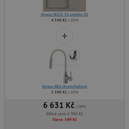
Alveus ROCK 30 pebble 02
4 390
Kč
s DPH
+
Alveus BEA chrom/béžová
2 590
Kč
s DPH
6 631 Kč
s DPH
Běžná cena:
6 980
Kč
Sleva:
349
Kč