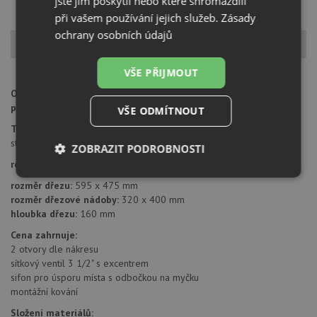
jste jim poskytli nebo které shromáždili
při vašem používání jejich služeb.
Zásady
ochrany osobních údajů
Popis produktu
VŠE PŘIJMOUT
Odkapávací plocha vpravo/vlevo - dřez je možno otočit dle
potřeby
VŠE ODMÍTNOUT
Typ montáže dřezu:
standartní uložení na desku
ZOBRAZIT PODROBNOSTI
rozměr skříňky:
od 45 cm
Nezbytně
Výkonové
Soubory
rozměr dřezu:
595 x 475 mm
nutné
soubory
cílení
rozměr dřezové nádoby:
320 x 400 mm
soubory
hloubka dřezu:
160 mm
Cena zahrnuje:
2 otvory dle nákresu
Funkční soubory
Nezařazené
sítkový ventil 3 1/2" s excentrem
soubory
sifon pro úsporu místa s odbočkou na myčku
montážní kování
Složení materiálů: