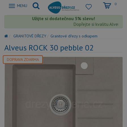
0
Zobrazit
MENU
nabidku
Užijte si dodatečnou 5% slevu!
Dopřejte si kvalitu Alveus s e
GRANITOVÉ DŘEZY
Granitové dřezy s odkapem
Alveus ROCK 30 pebble 02
DOPRAVA ZDARMA