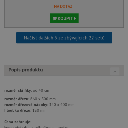
NA DOTAZ
AWSALBCORS
1 týden
Pro
Amazon.com Inc.
pokrač
widget-
podpo
mediator.zopim.com
KOUPIT
lepivos
případ
použit
po aktu
zásadách ochrany soukromí společnosti Google
Chrom
Načíst dalších 5 ze zbývajících 22 setů
vytvář
další 
cookie
lepivos
každou
těchto
lepivos
založe
Popis produktu
trvání 
názve
AWSA
(ALB).
rozměr skříňky:
od 40 cm
CookieScriptConsent
5 měsíců
Tento 
CookieScript
4 týdny
cookie
www.alveus-
rozměr dřezu:
860 x 500 mm
použív
drezy.cz
služba
rozměr dřezové nádoby:
340 x 400 mm
Cookie
hloubka dřezu:
180 mm
Script
zapam
předvo
Cena zahrnuje:
souhla
soubo
kompletní sifon s odbočkou na myčku