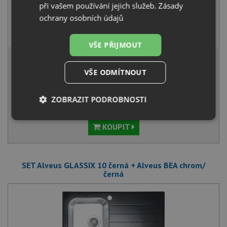
při vašem používání jejich služeb.
Zásady
ochrany osobních údajů
Alveus RIVIERA X chrom
1 030
Kč
s DPH
VŠE PŘIJMOUT
8 056 Kč
s DPH
VŠE ODMÍTNOUT
Běžná cena:
8 480
Kč
Sleva:
424
Kč
ZOBRAZIT PODROBNOSTI
NA DOTAZ
Nezbytně
Výkonové
Soubory
KOUPIT
nutné
soubory
cílení
soubory
SET Alveus GLASSIX 10 černá + Alveus BEA chrom/
černá
Funkční soubory
Nezařazené
soubory