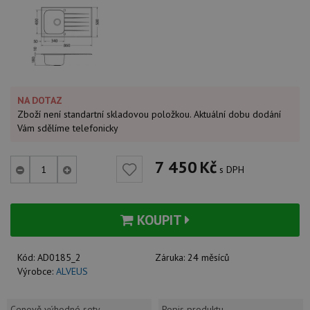
NA DOTAZ
Zboží není standartní skladovou položkou. Aktuální dobu dodání
Vám sdělíme telefonicky
7 450
Kč
s DPH
KOUPIT
Kód:
AD0185_2
Záruka:
24 měsíců
Výrobce:
ALVEUS
Cenově výhodné sety
Popis produktu