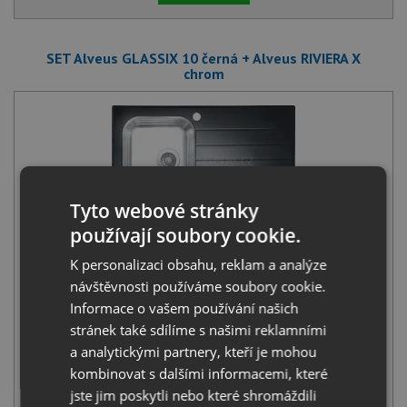
SET Alveus GLASSIX 10 černá + Alveus RIVIERA X
chrom
Tyto webové stránky
Alveus GLASSIX 10 černá
používají soubory cookie.
7 450
Kč
s DPH
K personalizaci obsahu, reklam a analýze
+
návštěvnosti používáme soubory cookie.
Informace o vašem používání našich
stránek také sdílíme s našimi reklamními
a analytickými partnery, kteří je mohou
kombinovat s dalšími informacemi, které
jste jim poskytli nebo které shromáždili