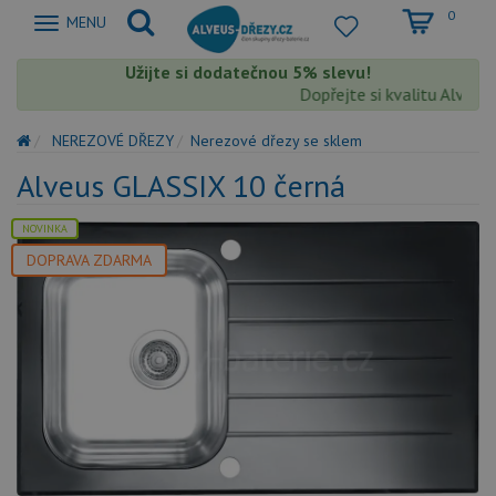
0
Zobrazit
MENU
nabidku
Užijte si dodatečnou 5% slevu!
Dopřejte si kvalitu Alveus 
NEREZOVÉ DŘEZY
Nerezové dřezy se sklem
Alveus GLASSIX 10 černá
NOVINKA
DOPRAVA ZDARMA