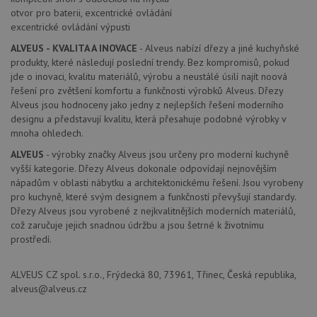
cookie
otvor pro baterii, excentrické ovládání
návště
excentrické ovládání výpusti
Je nut
banne
cookie
ALVEUS - KVALITA A INOVACE
- Alveus nabízí dřezy a jiné kuchyňské
Cookie
produkty, které následují poslední trendy. Bez kompromisů, pokud
Script
jde o inovaci, kvalitu materiálů, výrobu a neustálé úsilí najít noová
fungov
správn
řešení pro zvětšení komfortu a funkčnosti výrobků Alveus. Dřezy
Alveus jsou hodnoceny jako jedny z nejlepších řešení moderního
AUTORIZACE
www.alveus-
Zavřením
drezy.cz
prohlížeče
designu a představují kvalitu, která přesahuje podobné výrobky v
mnoha ohledech.
ALVEUS
- výrobky značky Alveus jsou určeny pro moderní kuchyně
vyšší kategorie. Dřezy Alveus dokonale odpovídají nejnovějším
nápadům v oblasti nábytku a architektonickému řešení. Jsou vyrobeny
pro kuchyně, které svým designem a funkčností převyšují standardy.
Poskytovatel
Název
Vyprší
Popis
Dřezy Alveus jsou vyrobené z nejkvalitnějších moderních materiálů,
/
Doména
což zaručuje jejich snadnou údržbu a jsou šetrné k životnímu
Poskytovatel
/
Název
Vyprší
Po
_ga
1 rok
Tento název
Google LLC
Doména
prostředí.
1
souboru cookie
.alveus-
měsíc
je spojen s
drezy.cz
VISITOR_PRIVACY_METADATA
6 měsíců
Te
YouTube
Google
coo
.youtube.com
ALVEUS CZ spol. s.r.o., Frýdecká 80, 73961, Třinec, Česká republika,
Universal
uk
Analytics - což je
alveus@alveus.cz
so
významná
uži
aktualizace
vo
běžněji