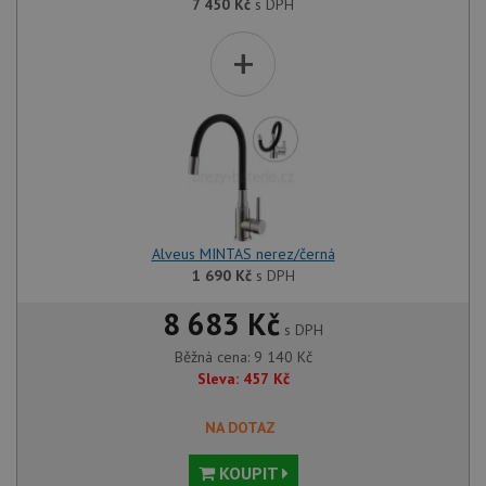
7 450
Kč
s DPH
+
Alveus MINTAS nerez/černá
1 690
Kč
s DPH
8 683 Kč
s DPH
Běžná cena:
9 140
Kč
Sleva:
457
Kč
NA DOTAZ
KOUPIT