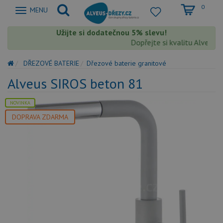
0
Zobrazit
MENU
nabidku
Užijte si dodatečnou 5% slevu!
Dopřejte si kvalitu Alveus s 
DŘEZOVÉ BATERIE
Dřezové baterie granitové
Alveus SIROS beton 81
NOVINKA
DOPRAVA ZDARMA