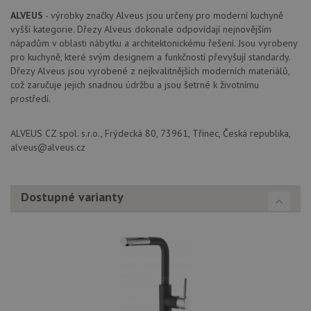
banne
ALVEUS
- výrobky značky Alveus jsou určeny pro moderní kuchyně
cookie
Cookie
vyšší kategorie. Dřezy Alveus dokonale odpovídají nejnovějším
Script
nápadům v oblasti nábytku a architektonickému řešení. Jsou vyrobeny
fungov
správn
pro kuchyně, které svým designem a funkčností převyšují standardy.
Dřezy Alveus jsou vyrobené z nejkvalitnějších moderních materiálů,
AUTORIZACE
www.alveus-
Zavřením
což zaručuje jejich snadnou údržbu a jsou šetrné k životnímu
drezy.cz
prohlížeče
prostředí.
ALVEUS CZ spol. s.r.o., Frýdecká 80, 73961, Třinec, Česká republika,
alveus@alveus.cz
Poskytovatel
Název
Vyprší
Popis
/
Doména
Poskytovatel
/
Dostupné varianty
Název
Vyprší
Po
_ga
1 rok
Tento název
Google LLC
Doména
1
souboru cookie
.alveus-
měsíc
je spojen s
drezy.cz
VISITOR_PRIVACY_METADATA
6 měsíců
Te
YouTube
Google
coo
.youtube.com
Universal
uk
Analytics - což je
so
významná
uži
aktualizace
vo
běžněji
pro
používané
int
analytické
we
služby Google.