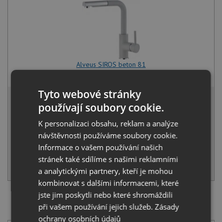
Alveus SIROS beton 81
3 450
Kč
s DPH
Tyto webové stránky
9 253 Kč
s DPH
používají soubory cookie.
Běžná cena:
9 740
Kč
Sleva:
487
Kč
K personalizaci obsahu, reklam a analýze
návštěvnosti používáme soubory cookie.
SKLADEM
Informace o vašem používání našich
stránek také sdílíme s našimi reklamními
KOUPIT
a analytickými partnery, kteří je mohou
kombinovat s dalšími informacemi, které
jste jim poskytli nebo které shromáždili
SET Alveus ATROX 30 beton 81 + Alveus SIROS beton
při vašem používání jejich služeb.
Zásady
81
ochrany osobních údajů