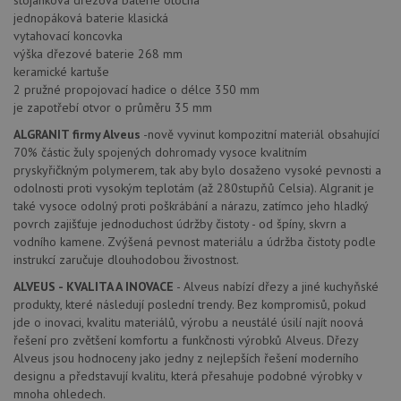
stojánková dřezová baterie otočná
podpo
mediator.zopim.com
jednopáková baterie klasická
lepivos
případ
vytahovací koncovka
použit
výška dřezové baterie 268 mm
po aktu
keramické kartuše
zásadách ochrany soukromí společnosti Google
Chrom
vytvář
2 pružné propojovací hadice o délce 350 mm
další 
je zapotřebí otvor o průměru 35 mm
cookie
lepivos
ALGRANIT firmy Alveus
-nově vyvinut kompozitní materiál obsahující
každou
těchto
70% částic žuly spojených dohromady vysoce kvalitním
lepivos
pryskyřičkným polymerem, tak aby bylo dosaženo vysoké pevnosti a
založe
trvání 
odolnosti proti vysokým teplotám (až 280stupňů Celsia). Algranit je
názve
také vysoce odolný proti poškrábání a nárazu, zatímco jeho hladký
AWSA
(ALB).
povrch zajišťuje jednoduchost údržby čistoty - od špíny, skvrn a
vodního kamene. Zvýšená pevnost materiálu a údržba čistoty podle
CookieScriptConsent
5 měsíců
Tento 
CookieScript
instrukcí zaručuje dlouhodobou živostnost.
4 týdny
cookie
www.alveus-
použív
drezy.cz
služba
ALVEUS - KVALITA A INOVACE
- Alveus nabízí dřezy a jiné kuchyňské
Cookie
produkty, které následují poslední trendy. Bez kompromisů, pokud
Script
jde o inovaci, kvalitu materiálů, výrobu a neustálé úsilí najít noová
zapam
předvo
řešení pro zvětšení komfortu a funkčnosti výrobků Alveus. Dřezy
souhla
Alveus jsou hodnoceny jako jedny z nejlepších řešení moderního
soubo
cookie
designu a představují kvalitu, která přesahuje podobné výrobky v
návště
mnoha ohledech.
Je nut