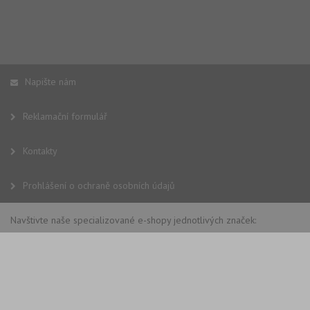
Napište nám
Reklamační formulář
Kontakty
Prohlášení o ochraně osobních údajů
Navštivte naše specializované e-shopy jednotlivých značek: