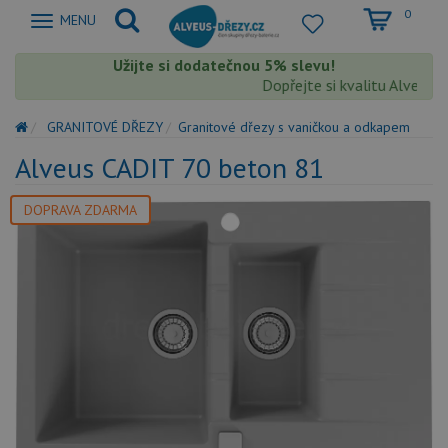
0
Zobrazit
MENU
nabidku
Užijte si dodatečnou 5% slevu!
Dopřejte si kvalitu Alveus s 
GRANITOVÉ DŘEZY
Granitové dřezy s vaničkou a odkapem
Alveus CADIT 70 beton 81
DOPRAVA ZDARMA