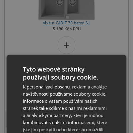
Alveus CADIT 70 beton 81
5 190
Kč
s DPH
+
Tyto webové stránky
používají soubory cookie.
K personalizaci obsahu, reklam a analýze
návštěvnosti používáme soubory cookie.
Alveus SAVANNAH beton 81
Informace o vašem používání našich
3 290
Kč
s DPH
stránek také sdílíme s našimi reklamními
8 056 Kč
a analytickými partnery, kteří je mohou
s DPH
kombinovat s dalšími informacemi, které
Běžná cena:
8 480
Kč
jste jim poskytli nebo které shromáždili
Sleva:
424
Kč