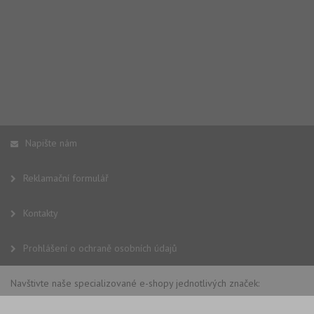
Napište nám
Reklamační formulář
Kontakty
Prohlášení o ochraně osobních údajů
Navštivte naše specializované e-shopy jednotlivých značek: