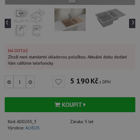
‹
›
NA DOTAZ
Zboží není standartní skladovou položkou. Aktuální dobu dodání
Vám sdělíme telefonicky
5 190
Kč
s DPH
KOUPIT
Kód:
AD0205_3
Záruka:
5 let
Výrobce:
ALVEUS