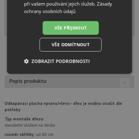
při vašem používání jejich služeb.
Zásady
ochrany osobních údajů
NA DOTAZ
KOUPIT
VŠE PŘIJMOUT
VŠE ODMÍTNOUT
Načíst dalších 5 ze zbývajících 24 setů
ZOBRAZIT PODROBNOSTI
Nezbytně
Výkonové
Soubory
nutné
soubory
cílení
Popis produktu
soubory
Odkapávací plocha vpravo/vlevo - dřez je možno otočit dle
Funkční soubory
Nezařazené
potřeby
soubory
Typ montáže dřezu:
standartní uložení na desku
rozměr skříňky:
od 60 cm