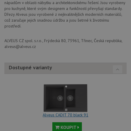
nápadům v oblasti nábytku a architektonickému řešení. Jsou vyrobeny
cookie
návště
pro kuchyně, které svým designem a funkčností převyšují standardy.
Je nut
Dřezy Alveus jsou vyrobené z nejkvalitnějších moderních materiálů,
banne
cookie
což zaručuje jejich snadnou údržbu a jsou šetrné k životnímu
Cookie
prostředí.
Script
fungov
správn
ALVEUS CZ spol. s.r.o., Frýdecká 80, 73961, Třinec, Česká republika,
AUTORIZACE
www.alveus-
Zavřením
alveus@alveus.cz
drezy.cz
prohlížeče
Dostupné varianty
Poskytovatel
Název
Vyprší
Popis
/
Doména
Poskytovatel
/
Název
Vyprší
Po
_ga
1 rok
Tento název
Google LLC
Doména
1
souboru cookie
.alveus-
měsíc
je spojen s
drezy.cz
VISITOR_PRIVACY_METADATA
6 měsíců
Te
YouTube
Google
coo
.youtube.com
Universal
Alveus CADIT 70 black 91
uk
Analytics - což je
so
významná
uži
aktualizace
KOUPIT
vo
běžněji