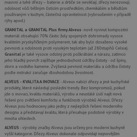
masivní a tuhé dřezy – baterie a drtiče se neviklají, dřezy nerezonují,
AWSALBCORS
1 týden
Pro
Amazon.com Inc.
odolnost vůči běžným čistícím prostředkům, chemikáliím a bělidlům
pokrač
widget-
používaným v kuchyni, částečná opravitelnost (vybroušením v případě
podpo
mediator.zopim.com
lepivos
rýhy apod.)
případ
použit
GRANITAL a GRANITAL Plus firmy Alveus
-nově vyvinut kompozitní
po aktu
materiál obsahující 70% částic žuly spojených dohromady vysoce
zásadách ochrany soukromí společnosti Google
Chrom
vytvář
kvalitním pryskyřičkným polymerem, tak aby bylo dosaženo vysoké
další 
pevnosti a odolnosti proti vysokým teplotám (až 280stupňů Celsia).
cookie
Granital
je také vysoce odolný proti poškrábání a nárazu, zatímco
lepivos
každou
jeho hladký povrch zajišťuje jednoduchost údržby čistoty - od špíny,
těchto
skvrn a vodního kamene. Zvýšená pevnost materiálu a údržba čistoty
lepivos
založe
podle instrukcí zaručuje dlouhodobou živostnost.
trvání 
názve
ALVEUS - KVALITA A INOVACE
- Alveus nabízí dřezy a jiné kuchyňské
AWSA
produkty, které následují poslední trendy. Bez kompromisů, pokud
(ALB).
jde o inovaci, kvalitu materiálů, výrobu a neustálé úsilí najít nová
CookieScriptConsent
5 měsíců
Tento 
CookieScript
řešení pro zvětšení komfortu a funkčnosti výrobků Alveus. Dřezy
4 týdny
cookie
www.alveus-
Alveus jsou hodnoceny jako jedny z nejlepších řešení moderního
použív
drezy.cz
služba
designu a představují kvalitu, která přesahuje podobné výrobky v
Cookie
mnoha ohledech.
Script
zapam
ALVEUS
- výrobky značky Alveus jsou určeny pro moderní kuchyně
předvo
souhla
vyšší kategorie. Dřezy Alveus dokonale odpovídají nejnovějším
soubo