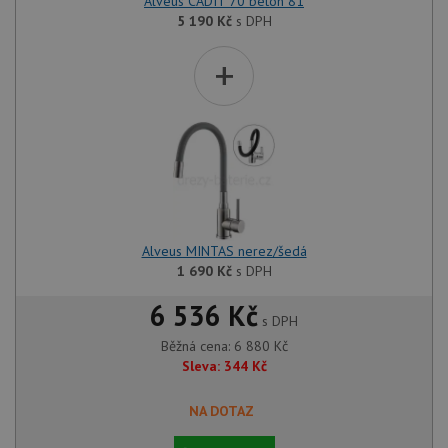
Alveus CADIT 70 beton 81
5 190
Kč
s DPH
+
Alveus MINTAS nerez/šedá
1 690
Kč
s DPH
6 536 Kč
s DPH
Běžná cena:
6 880
Kč
Sleva:
344
Kč
NA DOTAZ