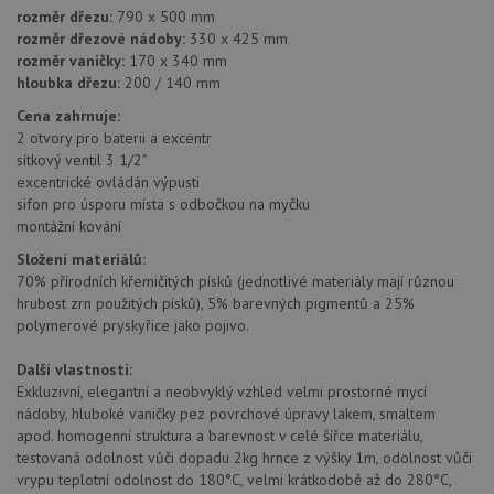
rozměr dřezu:
790 x 500 mm
rozměr dřezové nádoby:
330 x 425 mm
rozměr vaničky:
170 x 340 mm
Nezbytně nutné soubory
Výkonové soubory
hloubka dřezu:
200 / 140 mm
Soubory cílení
Funkční soubory
Cena zahrnuje:
Nezařazené soubory
2 otvory pro baterii a excentr
sítkový ventil 3 1/2"
Nezbytně nutné soubory cookie umožňují základní
excentrické ovládán výpusti
funkce webových stránek, jako je přihlášení
uživatele a správa účtu. Webové stránky nelze bez
sifon pro úsporu místa s odbočkou na myčku
nezbytně nutných souborů cookie správně používat.
montážní kování
Poskytovatel
/
Složení materiálů:
Název
Vyprší
Popis
Doména
70% přírodních křemičitých písků (jednotlivé materiály mají různou
hrubost zrn použitých písků), 5% barevných pigmentů a 25%
udid
.alveus-drezy.cz
4 týdny 2
Tento 
dny
se pou
polymerové pryskyřice jako pojivo.
jedine
identif
zařízen
Další vlastnosti:
mají př
Exkluzivní, elegantní a neobvyklý vzhled velmi prostorné mycí
webov
stránc
nádoby, hluboké vaničky pez povrchové úpravy lakem, smaltem
sledov
apod. homogenní struktura a barevnost v celé šířce materiálu,
použív
testovaná odolnost vůči dopadu 2kg hrnce z výšky 1m, odolnost vůči
zlepšil
uživat
vrypu teplotní odolnost do 180°C, velmi krátkodobě až do 280°C,
zkušen