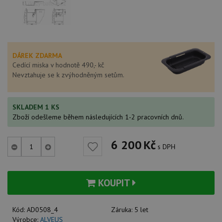
DÁREK ZDARMA
Cedící miska v hodnotě 490,- kč
Nevztahuje se k zvýhodněným setům.
SKLADEM 1 KS
Zboží odešleme během následujících 1-2 pracovních dnů.
6 200
Kč
s DPH
KOUPIT
Kód:
AD0508_4
Záruka:
5 let
Výrobce:
ALVEUS