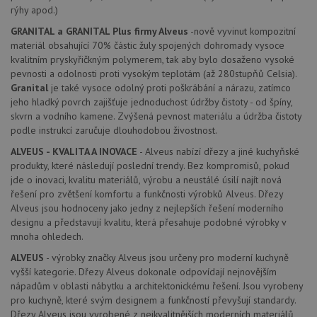
rýhy apod.)
CookieScriptConsent
5 měsíců
Tento 
CookieScript
4 týdny
cookie
www.alveus-
použív
drezy.cz
GRANITAL a GRANITAL Plus firmy Alveus
-nově vyvinut kompozitní
služba
materiál obsahující 70% částic žuly spojených dohromady vysoce
Cookie
kvalitním pryskyřičkným polymerem, tak aby bylo dosaženo vysoké
Script
zapam
pevnosti a odolnosti proti vysokým teplotám (až 280stupňů Celsia).
předvo
Granital
je také vysoce odolný proti poškrábání a nárazu, zatímco
souhla
soubo
jeho hladký povrch zajišťuje jednoduchost údržby čistoty - od špíny,
cookie
skvrn a vodního kamene. Zvýšená pevnost materiálu a údržba čistoty
návště
Je nut
podle instrukcí zaručuje dlouhodobou živostnost.
banne
cookie
ALVEUS - KVALITA A INOVACE
- Alveus nabízí dřezy a jiné kuchyňské
Cookie
produkty, které následují poslední trendy. Bez kompromisů, pokud
Script
fungov
jde o inovaci, kvalitu materiálů, výrobu a neustálé úsilí najít nová
správn
řešení pro zvětšení komfortu a funkčnosti výrobků Alveus. Dřezy
Alveus jsou hodnoceny jako jedny z nejlepších řešení moderního
AUTORIZACE
www.alveus-
Zavřením
drezy.cz
prohlížeče
designu a představují kvalitu, která přesahuje podobné výrobky v
mnoha ohledech.
ALVEUS
- výrobky značky Alveus jsou určeny pro moderní kuchyně
vyšší kategorie. Dřezy Alveus dokonale odpovídají nejnovějším
nápadům v oblasti nábytku a architektonickému řešení. Jsou vyrobeny
pro kuchyně, které svým designem a funkčností převyšují standardy.
Poskytovatel
Název
Vyprší
Popis
Dřezy Alveus jsou vyrobené z nejkvalitnějších moderních materiálů,
/
Doména