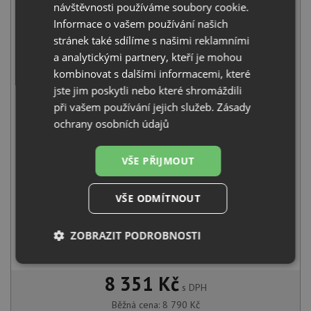
návštěvnosti používáme soubory cookie.
Informace o vašem používání našich
stránek také sdílíme s našimi reklamními
a analytickými partnery, kteří je mohou
Alveus CADIT 50 white 11
kombinovat s dalšími informacemi, které
6 200
Kč
s DPH
jste jim poskytli nebo které shromáždili
+
při vašem používání jejich služeb.
Zásady
ochrany osobních údajů
VŠE PŘIJMOUT
VŠE ODMÍTNOUT
ZOBRAZIT PODROBNOSTI
Alveus BEA chrom/bílá
2 590
Kč
s DPH
Nezbytně
Výkonové
Soubory
nutné
soubory
cílení
8 351 Kč
s DPH
soubory
Běžná cena:
8 790
Kč