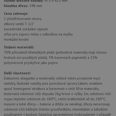
rozměr dřezové nádoby:
475 x 425 mm
identif
hloubka dřezu:
198 mm
zařízen
mají př
Cena zahrnuje:
webov
stránc
2 předfrézované otvory
sledov
sítkový ventil 3 1/2"
použív
zlepšil
excentrické ovládání výpusti
uživat
sifon pro úsporu místa s odbočkou na myčku
zkušen
montážní kování
AWSALBCORS
1 týden
Pro
Amazon.com Inc.
pokrač
Složení materiálů:
widget-
podpo
mediator.zopim.com
70% přírodních křemičitých písků (jednotlivé materiály mají různou
lepivos
hrubost zrn použitých písků), 5% barevných pigmentů a 25%
případ
použit
polymerové pryskyřice jako pojivo.
po aktu
zásadách ochrany soukromí společnosti Google
Chrom
vytvář
Další vlastnosti:
další 
Exkluzivní, elegantní a neobvyklý vzhled velmi prostorné mycí
cookie
lepivos
nádoby, hluboké vaničky pez povrchové úpravy lakem, smaltem
každou
apod. homogenní struktura a barevnost v celé šířce materiálu,
těchto
testovaná odolnost vůči dopadu 2kg hrnce z výšky 1m, odolnost vůči
lepivos
založe
vrypu teplotní odolnost do 180°C, velmi krátkodobě až do 280°C,
trvání 
masivní a tuhé dřezy – baterie a drtiče se neviklají, dřezy nerezonují,
názve
AWSA
odolnost vůči běžným čistícím prostředkům, chemikáliím a bělidlům
(ALB).
používaným v kuchyni, částečná opravitelnost (vybroušením v případě