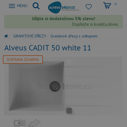
0
Zobrazit
MENU
nabidku
Užijte si dodatečnou 5% slevu!
Dopřejte si kvalitu Alveus s e
GRANITOVÉ DŘEZY
Granitové dřezy s odkapem
Alveus CADIT 50 white 11
DOPRAVA ZDARMA