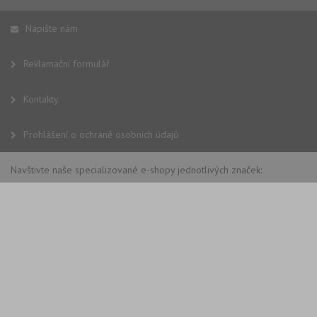
Napište nám
Reklamační formulář
Kontakty
Prohlášení o ochraně osobních údajů
Navštivte naše specializované e-shopy jednotlivých značek: