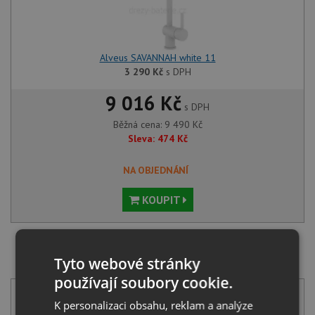
Alveus SAVANNAH white 11
3 290
Kč
s DPH
9 016 Kč
s DPH
Běžná cena:
9 490
Kč
Sleva:
474
Kč
NA OBJEDNÁNÍ
KOUPIT
SET Alveus CADIT 50 white 11 + Alveus BEA
Tyto webové stránky
chrom/bílá
používají soubory cookie.
K personalizaci obsahu, reklam a analýze