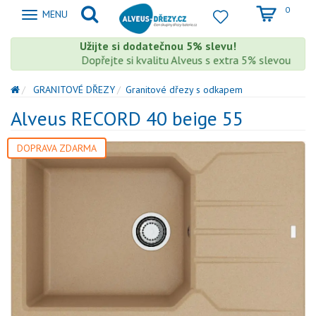
0
Zobrazit
MENU
nabidku
Užijte si dodatečnou 5% slevu!
Dopřejte si kvalitu Alveus s extra 5% slevou – slev
GRANITOVÉ DŘEZY
Granitové dřezy s odkapem
Alveus RECORD 40 beige 55
DOPRAVA ZDARMA