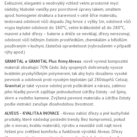
Exkluzivní, elegantní a neobvyklý vzhled velmi prostorné mycí
nádoby, hluboké vaničky pez povrchové úpravy lakem, smaltem
apod. homogenní struktura a barevnost v celé šířce materiálu,
testovaná odolnost vůči dopadu 2kg hrnce z výšky 1m, odolnost vůči
vrypu teplotní odolnost do 180°C, velmi krátkodobě až do 280°C,
masivní a tuhé dřezy – baterie a drtiče se neviklají, dřezy nerezonují,
odolnost vůči běžným čistícím prostředkům, chemikáliím a bělidlům
používaným v kuchyni, částečná opravitelnost (vybroušením v případě
rýhy apod.)
GRANITAL a GRANITAL Plus firmy Alveus
-nově vyvinut kompozitní
materiál obsahující 70% částic žuly spojených dohromady vysoce
kvalitním pryskyřičkným polymerem, tak aby bylo dosaženo vysoké
pevnosti a odolnosti proti vysokým teplotám (až 280stupňů Celsia).
Granital
je také vysoce odolný proti poškrábání a nárazu, zatímco
jeho hladký povrch zajišťuje jednoduchost údržby čistoty - od špíny,
skvrn a vodního kamene. Zvýšená pevnost materiálu a údržba čistoty
podle instrukcí zaručuje dlouhodobou živostnost.
ALVEUS - KVALITA A INOVACE
- Alveus nabízí dřezy a jiné kuchyňské
produkty, které následují poslední trendy. Bez kompromisů, pokud
jde o inovaci, kvalitu materiálů, výrobu a neustálé úsilí najít nová
řešení pro zvětšení komfortu a funkčnosti výrobků Alveus. Dřezy