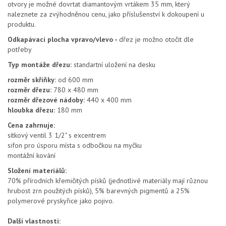
otvory je možné dovrtat diamantovým vrtákem 35 mm, který
naleznete za zvýhodněnou cenu, jako příslušenství k dokoupení u
produktu.
Odkapávací plocha vpravo/vlevo -
dřez je možno otočit dle
potřeby
Typ montáže dřezu:
standartní uložení na desku
rozměr skříňky:
od 600 mm
rozměr dřezu:
780 x 480 mm
rozměr dřezové nádoby:
440 x 400 mm
hloubka dřezu:
180 mm
Cena zahrnuje:
sítkový ventil 3 1/2" s excentrem
sifon pro úsporu místa s odbočkou na myčku
montážní kování
Složení materiálů:
70% přírodních křemičitých písků (jednotlivé materiály mají různou
hrubost zrn použitých písků), 5% barevných pigmentů a 25%
polymerové pryskyřice jako pojivo.
Další vlastnosti: