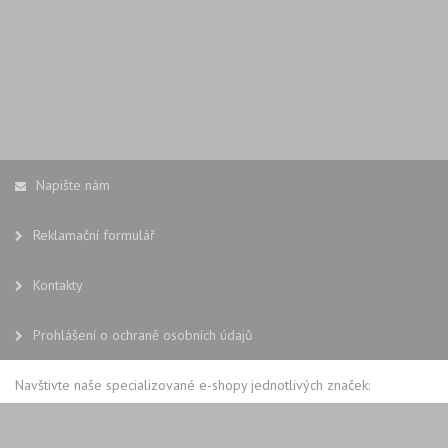
Napište nám
Reklamační formulář
Kontakty
Prohlášení o ochraně osobních údajů
Navštivte naše specializované e-shopy jednotlivých značek: