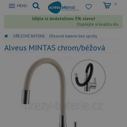
0
Zobrazit
MENU
nabidku
Užijte si dodatečnou 5% slevu!
Dopřejte si kvalitu Alveus s
DŘEZOVÉ BATERIE
Dřezové baterie bez sprchy
Alveus MINTAS chrom/béžová