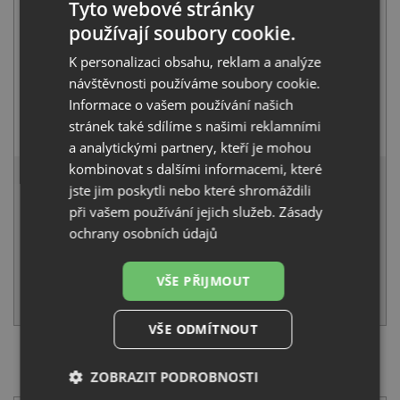
Tyto webové stránky
používají soubory cookie.
K personalizaci obsahu, reklam a analýze
návštěvnosti používáme soubory cookie.
Informace o vašem používání našich
Alveus MINTAS chrom/béžová
stránek také sdílíme s našimi reklamními
1 690
Kč
s DPH
a analytickými partnery, kteří je mohou
6 346 Kč
kombinovat s dalšími informacemi, které
s DPH
jste jim poskytli nebo které shromáždili
Běžná cena:
6 680
Kč
při vašem používání jejich služeb.
Zásady
Sleva:
334
Kč
ochrany osobních údajů
NA DOTAZ
VŠE PŘIJMOUT
KOUPIT
VŠE ODMÍTNOUT
SET Alveus ATROX 10 QC clay A50 + Alveus MINTAS
ZOBRAZIT PODROBNOSTI
chrom/béžová