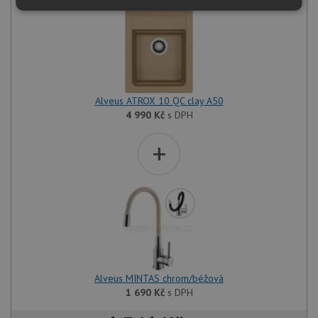
Nezbytně
Výkonové
Soubory
nutné
soubory
cílení
soubory
Funkční soubory
Nezařazené
Alveus ATROX 10 QC clay A50
soubory
4 990
Kč
s DPH
+
Nezbytně nutné soubory
Výkonové soubory
Soubory cílení
Funkční soubory
Nezařazené soubory
Nezbytně nutné soubory cookie umožňují základní
Alveus MINTAS chrom/béžová
funkce webových stránek, jako je přihlášení
uživatele a správa účtu. Webové stránky nelze bez
1 690
Kč
s DPH
nezbytně nutných souborů cookie správně používat.