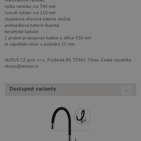
tvarovatelné ramínko
založe
výška ramínka: cca 340 mm
trvání 
rozsah výtoku: cca 210 mm
názve
AWSA
stojánková dřezová baterie otočná
(ALB).
jednopáková baterie klasická
CookieScriptConsent
5 měsíců
Tento 
CookieScript
keramické kartuše
4 týdny
cookie
www.alveus-
2 pružné propojovací hadice o délce 350 mm
použív
drezy.cz
služba
je zapotřebí otvor o průměru 35 mm
Cookie
Script
zapam
ALVEUS CZ spol. s.r.o., Frýdecká 80, 73961, Třinec, Česká republika,
předvo
souhla
alveus@alveus.cz
soubo
cookie
návště
Je nut
Dostupné varianty
banne
cookie
Cookie
Script
fungov
správn
AUTORIZACE
www.alveus-
Zavřením
drezy.cz
prohlížeče