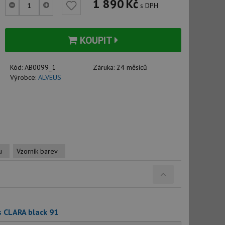
1 890
Kč
s DPH
KOUPIT
Kód:
AB0099_1
Záruka:
24 měsíců
Výrobce:
ALVEUS
u
Vzorník barev
s CLARA black 91