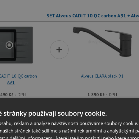
SET Alveus CADIT 10 QC carbon A91 + Alv
+
CADIT 10 QC carbon
Alveus CLARA black 91
A91
 490
Kč
s DPH
1 890
Kč
s DPH
 stránky používají soubory cookie.
SET Alveus ATROX 20 black 91 + Alveu
obsahu, reklam a analýze návštěvnosti používáme soubory cookie.
ašich stránek také sdílíme s našimi reklamními a analytickými par
 s dalšími informacemi, které jste jim poskytli nebo které shro