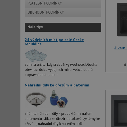
PLATEBNÍ PODMÍNKY
OBCHODNÍ PODMÍNKY
Naše tipy
24 výdejních míst po celé České
republice
Alveus
Sami si určíte, kdy si zboží vyzvednete. Dlouhá
4
otevírací doba výdejních míst i velice dobrá
dopravní dostupnost.
Náhradní díly ke dřezům a bateriím
Sháníte náhradní díly k produktům v našem
sortimentu, sítka ke dřezů, odtokové systémy ke
dřezům, náhradní díly k bateriím atd?