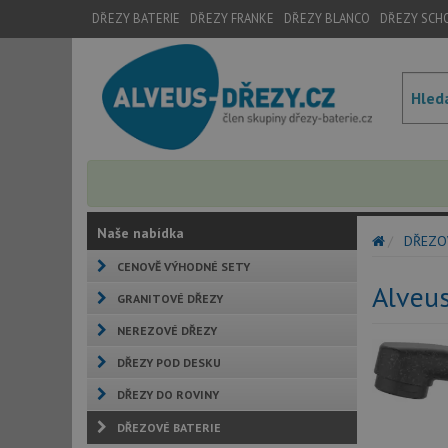
DŘEZY BATERIE
DŘEZY FRANKE
DŘEZY BLANCO
DŘEZY SCH
Naše nabídka
DŘEZO
CENOVĚ VÝHODNÉ SETY
Alveu
GRANITOVÉ DŘEZY
NEREZOVÉ DŘEZY
DŘEZY POD DESKU
DŘEZY DO ROVINY
DŘEZOVÉ BATERIE