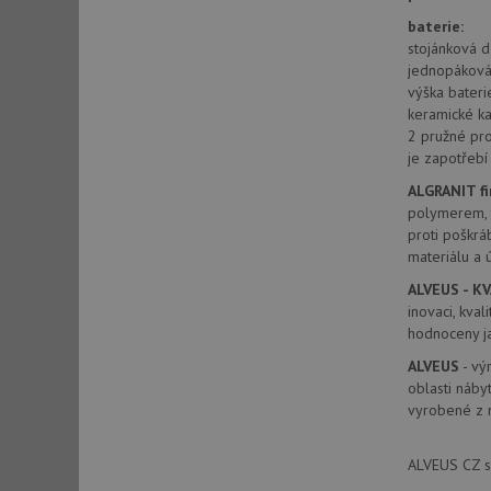
baterie:
AWSALBCORS
stojánková d
jednopáková 
výška bater
CookieScriptConse
keramické ka
2 pružné pr
je zapotřeb
AUTORIZACE
ALGRANIT fi
polymerem, t
proti poškrá
materiálu a 
ALVEUS - KV
Název
inovaci, kva
Název
hodnoceny ja
_ga
VISITOR_PRIVACY_
ALVEUS
- vý
oblasti náby
vyrobené z n
_ga_9T91YFLEPX
__Secure-YNID
ALVEUS CZ sp
IDE