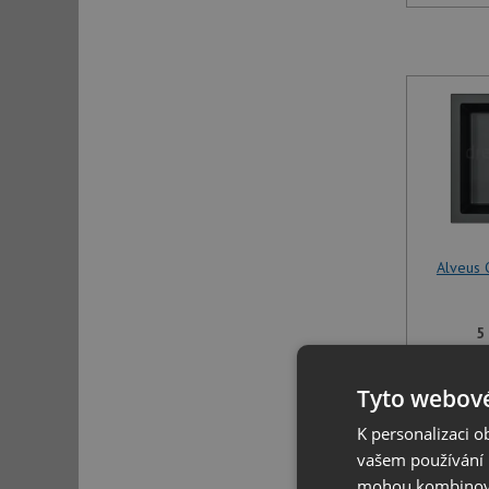
Alveus 
5
Tyto webové
K personalizaci 
vašem používání n
mohou kombinovat