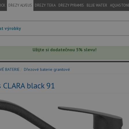
OCK
DŘEZY ALVEUS
DŘEZY TEKA
DŘEZY PYRAMIS
BLUE WATER
AQUASTON
Užijte si dodatečnou 5% slevu!
VÉ BATERIE
Dřezové baterie granitové
s CLARA black 91