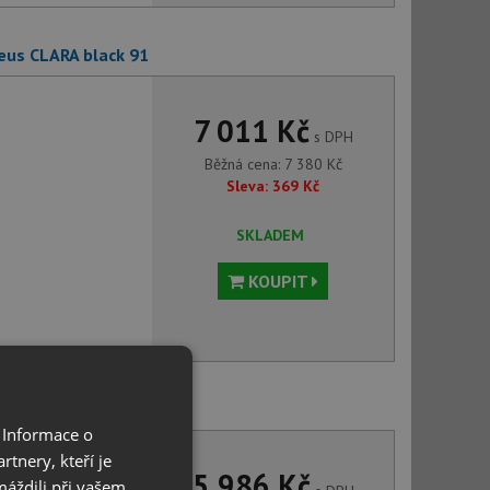
eus CLARA black 91
7 011 Kč
s DPH
Běžná cena:
7 380
Kč
Sleva:
369
Kč
SKLADEM
KOUPIT
s CLARA black 91
 Informace o
tnery, kteří je
5 986 Kč
máždili při vašem