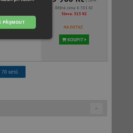
s DPH
Běžná cena:
6 301
Kč
Sleva:
315
Kč
E PŘIJMOUT
NA DOTAZ
KOUPIT
Nezařazené
soubory
h 70 setů
řazené soubory
 správa účtu. Webové
ci zařízení, která
používání a zlepšila