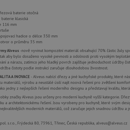
1 týden
Pro pokračující podporu lepivosti s případy 
Amazon.com Inc.
aktualizaci Chromium vytváříme další soubory
řezová baterie otočná
widget-
pro každou z těchto funkcí lepivosti založený
mediator.zopim.com
baterie klasická
názvem AWSALBCORS (ALB).
ie 116 mm
nt
5 měsíců
Tento soubor cookie používá služba Cookie-S
CookieScript
rtuše
4 týdny
zapamatování předvoleb souhlasu se soubor
www.alveus-
opojovací hadice o délce 350 mm
návštěvníků. Je nutné, aby banner cookie Co
drezy.cz
zásadách ochrany soukromí společnosti Google
fungoval správně.
í otvor o průměru 35 mm
www.alveus-
Zavřením
rmy Alveus
-nově vyvinut kompozitní materiál obsahující 70% částic žuly 
drezy.cz
prohlížeče
ak aby bylo dosaženo vysoké pevnosti a odolnosti proti vysokým teplotám 
bání a nárazu, zatímco jeho hladký povrch zajišťuje jednoduchost údržby či
údržba čistoty podle instrukcí zaručuje dlouhodobou živostnost.
Poskytovatel
ALITA A INOVACE
- Alveus nabízí dřezy a jiné kuchyňské produkty, které n
Vyprší
Popis
/
Doména
Poskytovatel
/
litu materiálů, výrobu a neustálé úsilí najít noová řešení pro zvětšení komfo
Vyprší
Popis
Doména
ko jedny z nejlepších řešení moderního designu a představují kvalitu, kt
1 rok
Tento název souboru cookie je spojen s Google Universal Analy
Google LLC
1
významná aktualizace běžněji používané analytické služby G
.alveus-
METADATA
6 měsíců
Tento soubor cookie slouží k ukládání so
YouTube
robky značky Alveus jsou určeny pro moderní kuchyně vyšší kategorie. Dře
měsíc
cookie se používá k rozlišení jedinečných uživatelů přiřazen
drezy.cz
volby soukromí pro jejich interakci s w
.youtube.com
vygenerovaného čísla jako identifikátoru klienta. Je součást
údaje o souhlasu návštěvníka s různými 
tku a architektonickému řešení. Jsou vyrobeny pro kuchyně, které svým desi
na stránku na webu a slouží k výpočtu údajů o návštěvnících, 
osobních údajů a nastavením, které zajistí,
ejkvalitnějších moderních materiálů, což zaručuje jejich snadnou údržbu a j
kampaních pro analytické přehledy webů.
preference budou v budoucích sezeních 
.alveus-
1 rok
Tento soubor cookie používá Google Analytics k zachování sta
.youtube.com
6 měsíců
drezy.cz
1
ol. s.r.o., Frýdecká 80, 73961, Třinec, Česká republika, alveus@alveus.cz
měsíc
1 rok
Tento soubor cookie nastavuje společnos
Google LLC