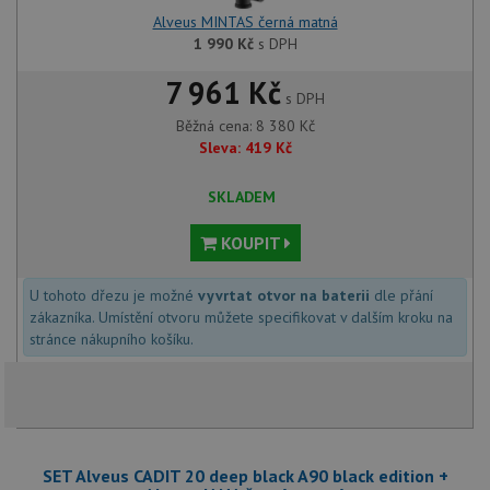
Alveus MINTAS černá matná
1 990
Kč
s DPH
7 961 Kč
s DPH
Běžná cena:
8 380
Kč
Sleva:
419
Kč
SKLADEM
KOUPIT
U tohoto dřezu je možné
vyvrtat otvor na baterii
dle přání
zákazníka. Umístění otvoru můžete specifikovat v dalším kroku na
stránce nákupního košíku.
SET Alveus CADIT 20 deep black A90 black edition +