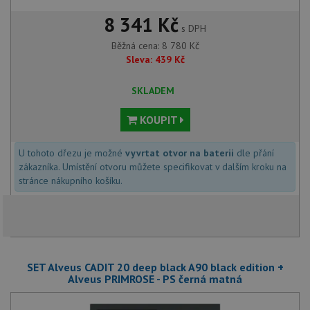
8 341 Kč
s DPH
Běžná cena:
8 780
Kč
Sleva:
439
Kč
SKLADEM
KOUPIT
U tohoto dřezu je možné
vyvrtat otvor na baterii
dle přání
zákazníka. Umístění otvoru můžete specifikovat v dalším kroku na
stránce nákupního košíku.
SET Alveus CADIT 20 deep black A90 black edition +
Alveus PRIMROSE - PS černá matná