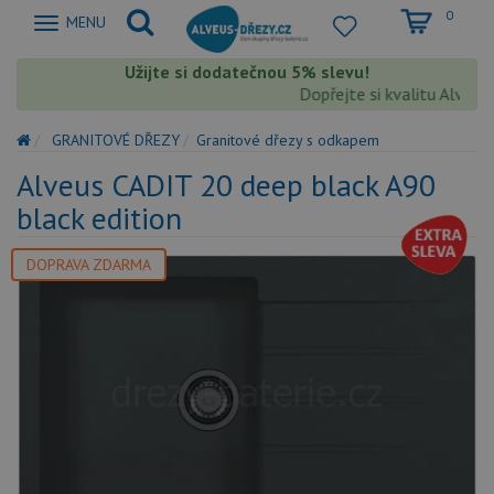
0
Zobrazit
MENU
nabidku
Užijte si dodatečnou 5% slevu!
Dopřejte si kvalitu Alveus s
GRANITOVÉ DŘEZY
Granitové dřezy s odkapem
Alveus CADIT 20 deep black A90
black edition
DOPRAVA ZDARMA