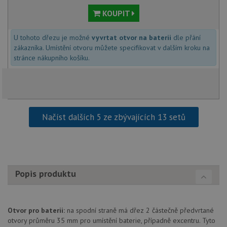
KOUPIT
Nezbytně nutné soubory
Výkonové soubory
U tohoto dřezu je možné
vyvrtat otvor na baterii
dle přání
Soubory cílení
Funkční soubory
zákazníka. Umístění otvoru můžete specifikovat v dalším kroku na
stránce nákupního košíku.
Nezařazené soubory
Nezbytně nutné soubory cookie umožňují základní
funkce webových stránek, jako je přihlášení
uživatele a správa účtu. Webové stránky nelze bez
nezbytně nutných souborů cookie správně používat.
Načíst dalších 5 ze zbývajících 13 setů
Poskytovatel
/
Název
Vyprší
Popis
Doména
udid
.alveus-drezy.cz
4 týdny 2
Tento 
dny
se pou
jedine
identif
zařízen
Popis produktu
mají př
webov
stránc
sledov
použív
Otvor pro baterii:
na spodní straně má dřez 2 částečně předvrtané
zlepšil
uživat
otvory průměru 35 mm pro umístění baterie, případně excentru. Tyto
zkušen