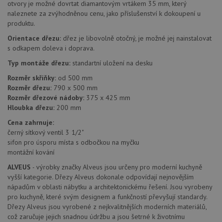
otvory je možné dovrtat diamantovým vrtákem 35 mm, který
naleznete za zvýhodněnou cenu, jako příslušenství k dokoupení u
AWSALBCORS
1 týden
Pro
Amazon.com Inc.
pokrač
widget-
produktu.
podpo
mediator.zopim.com
lepivos
Orientace dřezu:
dřez je libovolně otočný, je možné jej nainstalovat
případ
s odkapem doleva i doprava.
použit
po aktu
zásadách ochrany soukromí společnosti Google
Chrom
Typ montáže dřezu:
standartní uložení na desku
vytvář
další 
Rozměr skříňky:
od 500 mm
cookie
Rozměr dřezu:
790 x 500 mm
lepivos
každou
Rozměr dřezové nádoby:
375 x 425 mm
těchto
Hloubka dřezu:
200 mm
lepivos
založe
Cena zahrnuje:
trvání 
názve
černý sítkový ventil 3 1/2"
AWSA
sifon pro úsporu místa s odbočkou na myčku
(ALB).
montážní kování
CookieScriptConsent
5 měsíců
Tento 
CookieScript
ALVEUS
- výrobky značky Alveus jsou určeny pro moderní kuchyně
4 týdny
cookie
www.alveus-
použív
drezy.cz
vyšší kategorie. Dřezy Alveus dokonale odpovídají nejnovějším
služba
nápadům v oblasti nábytku a architektonickému řešení. Jsou vyrobeny
Cookie
Script
pro kuchyně, které svým designem a funkčností převyšují standardy.
zapam
Dřezy Alveus jsou vyrobené z nejkvalitnějších moderních materiálů,
předvo
souhla
což zaručuje jejich snadnou údržbu a jsou šetrné k životnímu