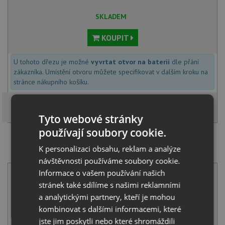
SKLADEM
KOUPIT
U tohoto dřezu je možné
vyvrtat otvor na baterii
dle přání
zákazníka. Umístění otvoru můžete specifikovat v dalším kroku na
stránce nákupního košíku.
Tyto webové stránky
používají soubory cookie.
SET Alveus CADIT 20 deep black A90 black edition +
K personalizaci obsahu, reklam a analýze
Alveus STELLA černá matná
návštěvnosti používáme soubory cookie.
Informace o vašem používání našich
stránek také sdílíme s našimi reklamními
a analytickými partnery, kteří je mohou
kombinovat s dalšími informacemi, které
jste jim poskytli nebo které shromáždili