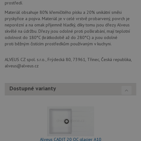
soubo
prostředí.
cookie
návště
Materiál obsahuje 80% křemičitého písku a 20% unikátní směsi
Je nut
banne
pryskyřice a pojiva. Materiál je v celé vrstvě probarvený, povrch je
cookie
neporézní a na omak příjemně hladký, díky tomu jsou dřezy Alveus
Cookie
skvělé na údržbu. Dřezy jsou odolné proti poškrabání, mají teplotní
Script
fungov
odolnost do 180°C (krátkodobě až do 280°C) a jsou odolné
správn
proti běžným čistícím prostředkům používaným v kuchyni.
AUTORIZACE
www.alveus-
Zavřením
drezy.cz
prohlížeče
ALVEUS CZ spol. s.r.o., Frýdecká 80, 73961, Třinec, Česká republika,
alveus@alveus.cz
Dostupné varianty
Poskytovatel
Název
Vyprší
Popis
/
Doména
Poskytovatel
/
Název
Vyprší
Po
_ga
1 rok
Tento název
Google LLC
Doména
1
souboru cookie
.alveus-
měsíc
je spojen s
drezy.cz
VISITOR_PRIVACY_METADATA
6 měsíců
Te
YouTube
Google
coo
.youtube.com
Universal
uk
Analytics - což je
so
významná
uži
aktualizace
vo
Alveus CADIT 20 QC glacier A10