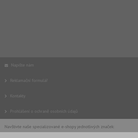
Napište nám
Reklamační formulář
Kontakty
Prohlášení o ochraně osobních údajů
Navštivte naše specializované e-shopy jednotlivých značek: