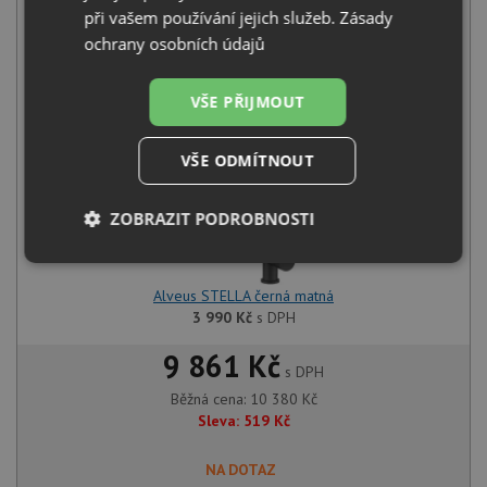
při vašem používání jejich služeb.
Zásady
Alveus CADIT 20 deep black A90 black edition
ochrany osobních údajů
6 390
Kč
s DPH
+
VŠE PŘIJMOUT
VŠE ODMÍTNOUT
ZOBRAZIT PODROBNOSTI
Nezbytně
Výkonové
Soubory
nutné
soubory
cílení
Alveus STELLA černá matná
soubory
3 990
Kč
s DPH
9 861 Kč
s DPH
Funkční soubory
Nezařazené
Běžná cena:
10 380
Kč
soubory
Sleva:
519
Kč
NA DOTAZ