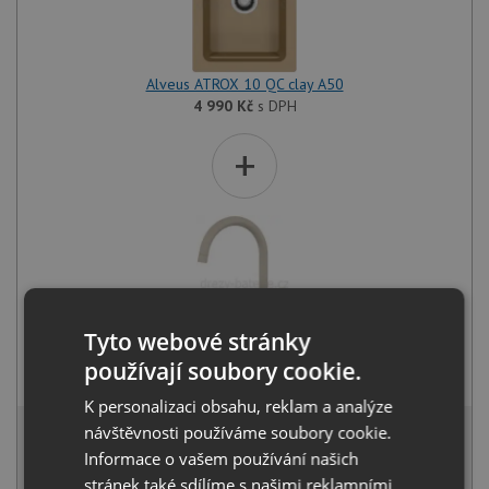
Alveus ATROX 10 QC clay A50
4 990
Kč
s DPH
+
Tyto webové stránky
Alveus SAVANNAH beige 55
používají soubory cookie.
3 290
Kč
s DPH
K personalizaci obsahu, reklam a analýze
7 866 Kč
návštěvnosti používáme soubory cookie.
s DPH
Informace o vašem používání našich
Běžná cena:
8 280
Kč
Sleva:
414
Kč
stránek také sdílíme s našimi reklamními