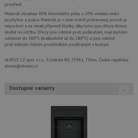
stránc
prostředí.
sledov
použív
Materiál obsahuje 80% křemičitého písku a 20% unikátní směsi
zlepšil
uživat
pryskyřice a pojiva. Materiál je v celé vrstvě probarvený, povrch je
zkušen
neporézní a na omak příjemně hladký, díky tomu jsou dřezy Alveus
skvělé na údržbu. Dřezy jsou odolné proti poškrabání, mají teplotní
AWSALBCORS
1 týden
Pro
Amazon.com Inc.
pokrač
widget-
odolnost do 180°C (krátkodobě až do 280°C) a jsou odolné
podpo
mediator.zopim.com
proti běžným čistícím prostředkům používaným v kuchyni.
lepivos
případ
použit
po aktu
ALVEUS CZ spol. s.r.o., Frýdecká 80, 73961, Třinec, Česká republika,
zásadách ochrany soukromí společnosti Google
Chrom
alveus@alveus.cz
vytvář
další 
cookie
lepivos
každou
Dostupné varianty
těchto
lepivos
založe
trvání 
názve
AWSA
(ALB).
CookieScriptConsent
5 měsíců
Tento 
CookieScript
4 týdny
cookie
www.alveus-
použív
drezy.cz
služba