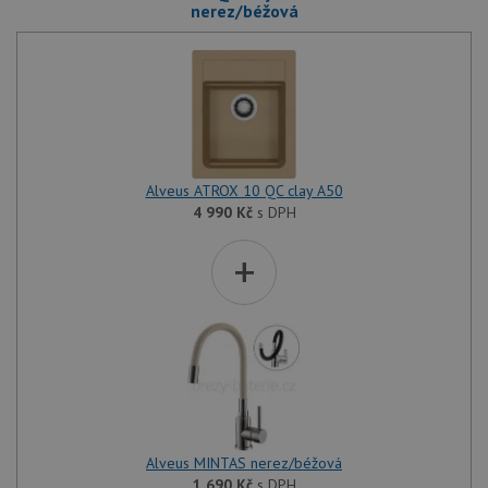
nerez/béžová
Alveus ATROX 10 QC clay A50
4 990
Kč
s DPH
+
Alveus MINTAS nerez/béžová
1 690
Kč
s DPH