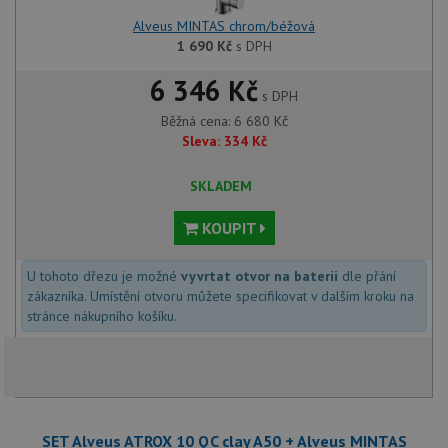
Alveus MINTAS chrom/béžová
1 690
Kč
s DPH
6 346 Kč
s DPH
Běžná cena:
6 680
Kč
Sleva:
334
Kč
SKLADEM
KOUPIT
U tohoto dřezu je možné
vyvrtat otvor na baterii
dle přání
zákazníka. Umístění otvoru můžete specifikovat v dalším kroku na
stránce nákupního košíku.
SET Alveus ATROX 10 QC clay A50 + Alveus MINTAS