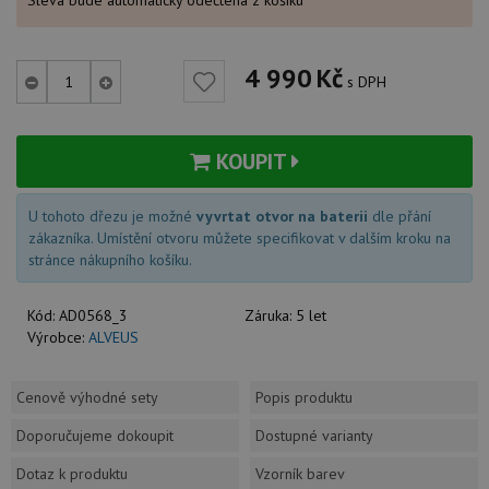
Sleva bude automaticky odečtena z košíku
4 990
Kč
s DPH
KOUPIT
U tohoto dřezu je možné
vyvrtat otvor na baterii
dle přání
zákazníka. Umístění otvoru můžete specifikovat v dalším kroku na
stránce nákupního košíku.
Kód:
AD0568_3
Záruka:
5 let
Výrobce:
ALVEUS
Cenově výhodné sety
Popis produktu
Doporučujeme dokoupit
Dostupné varianty
Dotaz k produktu
Vzorník barev