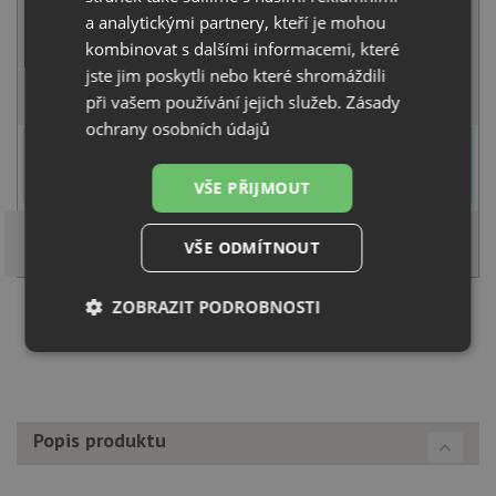
a analytickými partnery, kteří je mohou
NA OBJEDNÁNÍ
kombinovat s dalšími informacemi, které
jste jim poskytli nebo které shromáždili
KOUPIT
při vašem používání jejich služeb.
Zásady
ochrany osobních údajů
U tohoto dřezu je možné
vyvrtat otvor na baterii
dle přání
zákazníka. Umístění otvoru můžete specifikovat v dalším kroku na
VŠE PŘIJMOUT
stránce nákupního košíku.
VŠE ODMÍTNOUT
ZOBRAZIT PODROBNOSTI
Načíst dalších 5 ze zbývajících 27 setů
Nezbytně
Výkonové
Soubory
nutné
soubory
cílení
soubory
Popis produktu
Funkční soubory
Nezařazené
soubory