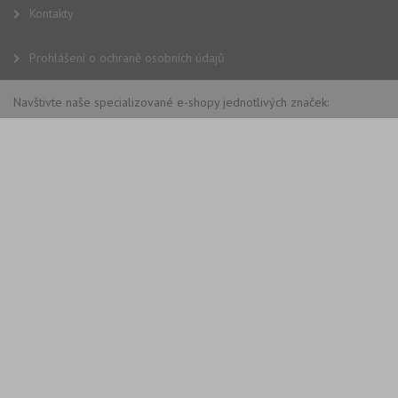
Kontakty
Prohlášení o ochraně osobních údajů
Navštivte naše specializované e-shopy jednotlivých značek: