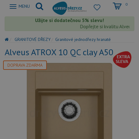
0
Zobrazit
MENU
nabidku
Užijte si dodatečnou 5% slevu!
Dopřejte si kvalitu Alveus s e
GRANITOVÉ DŘEZY
Granitové jednodřezy hranaté
Alveus ATROX 10 QC clay A50
DOPRAVA ZDARMA