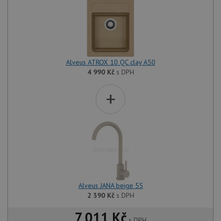
Alveus ATROX 10 QC clay A50
4 990
Kč
s DPH
+
Alveus JANA beige 55
2 390
Kč
s DPH
7 011 Kč
s DPH