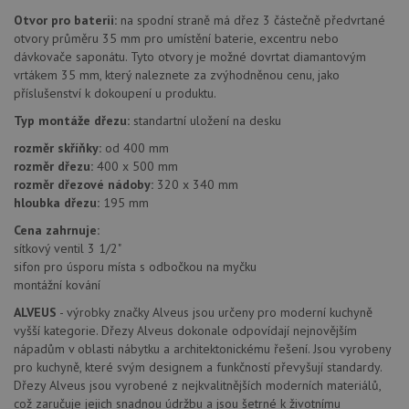
Otvor pro baterii:
na spodní straně má dřez 3 částečně předvrtané
otvory průměru 35 mm pro umístění baterie, excentru nebo
dávkovače saponátu. Tyto otvory je možné dovrtat diamantovým
vrtákem 35 mm, který naleznete za zvýhodněnou cenu, jako
příslušenství k dokoupení u produktu.
Typ montáže dřezu:
standartní uložení na desku
Nezbytně nutné soubory
Výkonové soubory
rozměr skříňky:
od 400 mm
Soubory cílení
Funkční soubory
rozměr dřezu:
400 x 500 mm
Nezařazené soubory
rozměr dřezové nádoby:
320 x 340 mm
hloubka dřezu:
195 mm
Nezbytně nutné soubory cookie umožňují základní
funkce webových stránek, jako je přihlášení
Cena zahrnuje:
uživatele a správa účtu. Webové stránky nelze bez
sítkový ventil 3 1/2"
nezbytně nutných souborů cookie správně používat.
sifon pro úsporu místa s odbočkou na myčku
Poskytovatel
/
montážní kování
Název
Vyprší
Popis
Doména
ALVEUS
- výrobky značky Alveus jsou určeny pro moderní kuchyně
udid
.alveus-drezy.cz
4 týdny 2
Tento 
vyšší kategorie. Dřezy Alveus dokonale odpovídají nejnovějším
dny
se pou
nápadům v oblasti nábytku a architektonickému řešení. Jsou vyrobeny
jedine
identif
pro kuchyně, které svým designem a funkčností převyšují standardy.
zařízen
Dřezy Alveus jsou vyrobené z nejkvalitnějších moderních materiálů,
mají př
webov
což zaručuje jejich snadnou údržbu a jsou šetrné k životnímu