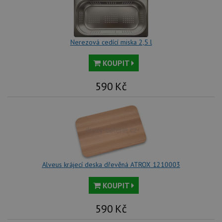
ná
we
no
sta
roz
Yo
Nerezová cedící miska 2,5 l
KOUPIT
590
Kč
Alveus krájecí deska dřevěná ATROX 1210003
KOUPIT
590
Kč