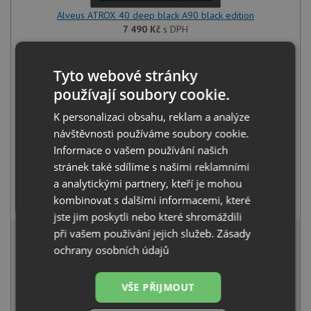
Alveus ATROX 40 deep black A90 black edition
7 490
Kč
s DPH
+
Tyto webové stránky
používají soubory cookie.
K personalizaci obsahu, reklam a analýze
návštěvnosti používáme soubory cookie.
Informace o vašem používání našich
stránek také sdílíme s našimi reklamními
a analytickými partnery, kteří je mohou
Alveus STELLA černá matná
kombinovat s dalšími informacemi, které
3 990
Kč
s DPH
jste jim poskytli nebo které shromáždili
10 906 Kč
při vašem používání jejich služeb.
Zásady
s DPH
ochrany osobních údajů
Běžná cena:
11 480
Kč
Sleva:
574
Kč
VŠE PŘIJMOUT
NA DOTAZ