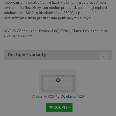
neporézní a na omak příjemně hladký, díky tomu jsou dřezy Alveus
vytvář
další 
skvělé na údržbu. Dřezy jsou odolné proti poškrabání, mají teplotní
cookie
odolnost do 180°C (krátkodobě až do 280°C) a jsou odolné
lepivos
každou
proti běžným čistícím prostředkům používaným v kuchyni.
těchto
lepivos
založe
ALVEUS CZ spol. s.r.o., Frýdecká 80, 73961, Třinec, Česká republika,
trvání 
názve
alveus@alveus.cz
AWSA
(ALB).
CookieScriptConsent
5 měsíců
Tento 
CookieScript
Dostupné varianty
4 týdny
cookie
www.alveus-
použív
drezy.cz
služba
Cookie
Script
zapam
předvo
souhla
soubo
cookie
návště
Je nut
Alveus ATROX 40 QC glacier A10
banne
cookie
Cookie
KOUPIT
Script
fungov
správn