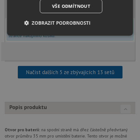
VŠE ODMÍTNOUT
KOUPIT
ZOBRAZIT PODROBNOSTI
U tohoto dřezu je možné
vyvrtat otvor na baterii
dle přání
zákazníka. Umístění otvoru můžete specifikovat v dalším kroku na
stránce nákupního košíku.
Nezbytně
Výkonové
Soubory
nutné
soubory
cílení
soubory
Funkční soubory
Nezařazené
Načíst dalších 5 ze zbývajících 13 setů
soubory
Popis produktu
Nezbytně nutné soubory
Výkonové soubory
Soubory cílení
Funkční soubory
Otvor pro baterii:
na spodní straně má dřez částečně předvrtaný
otvor průměru 35 mm pro umístění baterie. Tento otvor je možné
Nezařazené soubory