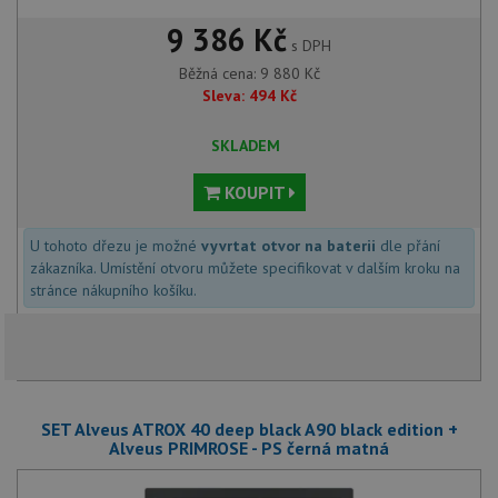
9 386 Kč
s DPH
Běžná cena:
9 880
Kč
Sleva:
494
Kč
SKLADEM
KOUPIT
U tohoto dřezu je možné
vyvrtat otvor na baterii
dle přání
zákazníka. Umístění otvoru můžete specifikovat v dalším kroku na
stránce nákupního košíku.
SET Alveus ATROX 40 deep black A90 black edition +
Alveus PRIMROSE - PS černá matná