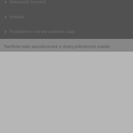
Reklamační formulář
Kontakty
Prohlášení o ochraně osobních údajů
Navštivte naše specializované e-shopy jednotlivých značek: