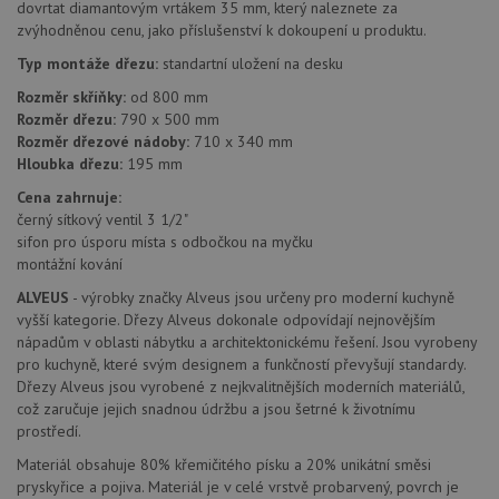
dovrtat diamantovým vrtákem 35 mm, který naleznete za
zvýhodněnou cenu, jako příslušenství k dokoupení u produktu.
Nezbytně nutné soubory cookie umožňují základní
funkce webových stránek, jako je přihlášení
Typ montáže dřezu:
standartní uložení na desku
uživatele a správa účtu. Webové stránky nelze bez
nezbytně nutných souborů cookie správně používat.
Rozměr skříňky:
od 800 mm
Poskytovatel
/
Rozměr dřezu:
790 x 500 mm
Název
Vyprší
Popis
Doména
Rozměr dřezové nádoby:
710 x 340 mm
Hloubka dřezu:
195 mm
udid
.alveus-drezy.cz
4 týdny 2
Tento 
dny
se pou
Cena zahrnuje:
jedine
identif
černý sítkový ventil 3 1/2"
zařízen
sifon pro úsporu místa s odbočkou na myčku
mají př
webov
montážní kování
stránc
sledov
ALVEUS
- výrobky značky Alveus jsou určeny pro moderní kuchyně
použív
vyšší kategorie. Dřezy Alveus dokonale odpovídají nejnovějším
zlepšil
uživat
nápadům v oblasti nábytku a architektonickému řešení. Jsou vyrobeny
zkušen
pro kuchyně, které svým designem a funkčností převyšují standardy.
Dřezy Alveus jsou vyrobené z nejkvalitnějších moderních materiálů,
AWSALBCORS
1 týden
Pro
Amazon.com Inc.
pokrač
widget-
což zaručuje jejich snadnou údržbu a jsou šetrné k životnímu
podpo
mediator.zopim.com
prostředí.
lepivos
případ
Materiál obsahuje 80% křemičitého písku a 20% unikátní směsi
použit
po aktu
pryskyřice a pojiva. Materiál je v celé vrstvě probarvený, povrch je
zásadách ochrany soukromí společnosti Google
Chrom