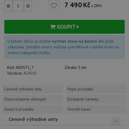
7 490
Kč
s DPH
KOUPIT
U tohoto dřezu je možné
vyvrtat otvor na baterii
dle přání
zákazníka. Umístění otvoru můžete specifikovat v dalším kroku na
stránce nákupního košíku.
Kód:
AD0571_7
Záruka:
5 let
Výrobce:
ALVEUS
Cenově výhodné sety
Popis produktu
Doporučujeme dokoupit
Dostupné varianty
Dotaz k produktu
Vzorník barev
Cenově výhodné sety