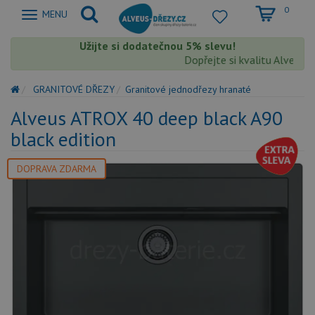
0
Zobrazit
MENU
nabidku
Užijte si dodatečnou 5% slevu!
Dopřejte si kvalitu Alveus s 
GRANITOVÉ DŘEZY
Granitové jednodřezy hranaté
Alveus ATROX 40 deep black A90
black edition
DOPRAVA ZDARMA