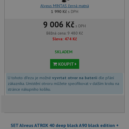
Alveus MINTAS černá matná
1 990
Kč
s DPH
9 006 Kč
s DPH
Běžná cena:
9 480
Kč
Sleva:
474
Kč
SKLADEM
KOUPIT
U tohoto dřezu je možné
vyvrtat otvor na baterii
dle přání
zákazníka. Umístění otvoru můžete specifikovat v dalším kroku na
stránce nákupního košíku.
SET Alveus ATROX 40 deep black A90 black edition +