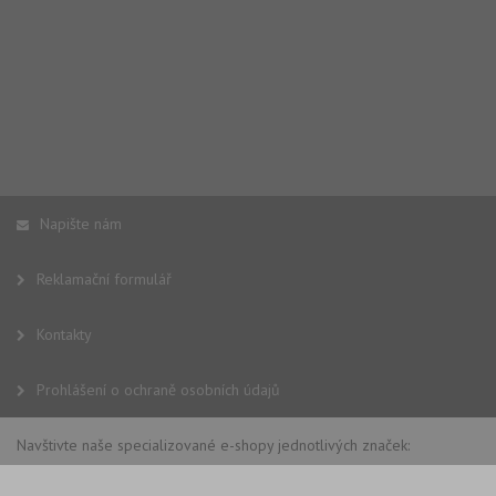
Napište nám
Reklamační formulář
Kontakty
Prohlášení o ochraně osobních údajů
Navštivte naše specializované e-shopy jednotlivých značek: