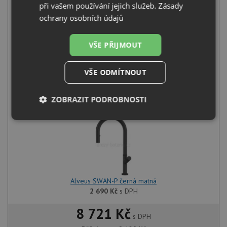
při vašem používání jejich služeb.
Zásady
ochrany osobních údajů
VŠE PŘIJMOUT
Alveus PURE G 20 QC deep black A90
6 490
Kč
s DPH
VŠE ODMÍTNOUT
+
ZOBRAZIT PODROBNOSTI
Nezbytně
Výkonové
Soubory
nutné
soubory
cílení
soubory
Funkční soubory
Nezařazené
Alveus SWAN-P černá matná
soubory
2 690
Kč
s DPH
8 721 Kč
s DPH