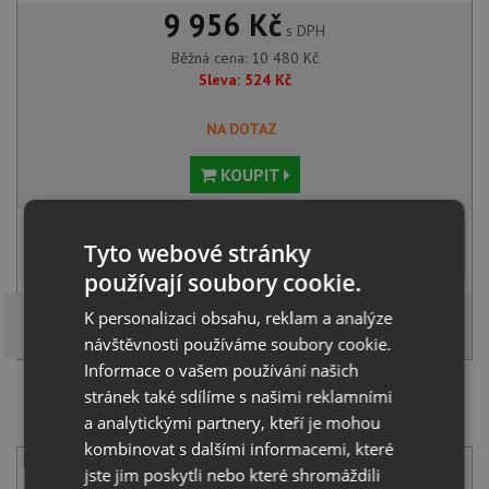
9 956 Kč
s DPH
Běžná cena:
10 480
Kč
Sleva:
524
Kč
NA DOTAZ
KOUPIT
U tohoto dřezu je možné
vyvrtat otvor na baterii
dle přání
Tyto webové stránky
zákazníka. Umístění otvoru můžete specifikovat v dalším kroku na
stránce nákupního košíku.
používají soubory cookie.
K personalizaci obsahu, reklam a analýze
návštěvnosti používáme soubory cookie.
Informace o vašem používání našich
stránek také sdílíme s našimi reklamními
SET Alveus PURE G 20 QC deep black A90 + Alveus
a analytickými partnery, kteří je mohou
SWAN-P černá matná
kombinovat s dalšími informacemi, které
jste jim poskytli nebo které shromáždili