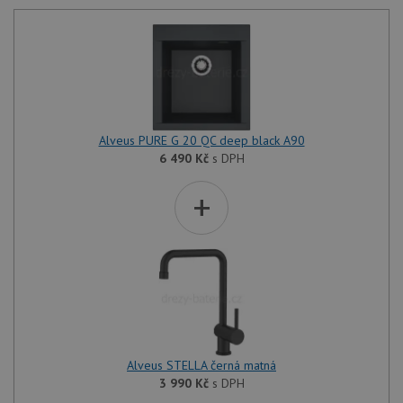
Alveus PURE G 20 QC deep black A90
6 490
Kč
s DPH
+
Alveus STELLA černá matná
3 990
Kč
s DPH