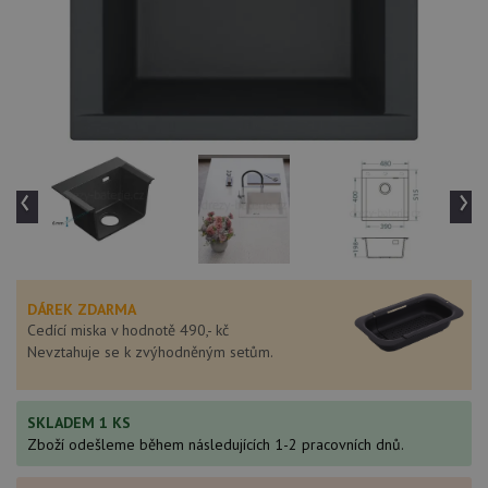
‹
›
DÁREK ZDARMA
Cedící miska v hodnotě 490,- kč
Nevztahuje se k zvýhodněným setům.
SKLADEM 1 KS
Zboží odešleme během následujících 1-2 pracovních dnů.