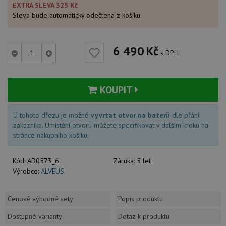
EXTRA SLEVA 325 Kč
Sleva bude automaticky odečtena z košíku
6 490
Kč
s DPH
KOUPIT
U tohoto dřezu je možné
vyvrtat otvor na baterii
dle přání
zákazníka. Umístění otvoru můžete specifikovat v dalším kroku na
stránce nákupního košíku.
Kód:
AD0573_6
Záruka:
5 let
Výrobce:
ALVEUS
Cenově výhodné sety
Popis produktu
Dostupné varianty
Dotaz k produktu