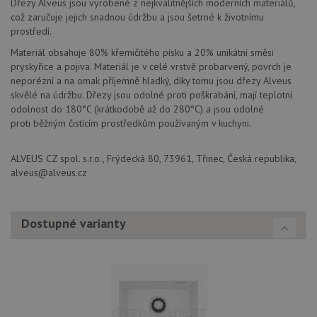
Dřezy Alveus jsou vyrobené z nejkvalitnějších moderních materiálů,
cookie
což zaručuje jejich snadnou údržbu a jsou šetrné k životnímu
návště
Je nut
prostředí.
banne
cookie
Materiál obsahuje 80% křemičitého písku a 20% unikátní směsi
Cookie
pryskyřice a pojiva. Materiál je v celé vrstvě probarvený, povrch je
Script
fungov
neporézní a na omak příjemně hladký, díky tomu jsou dřezy Alveus
správn
skvělé na údržbu. Dřezy jsou odolné proti poškrabání, mají teplotní
AUTORIZACE
www.alveus-
Zavřením
odolnost do 180°C (krátkodobě až do 280°C) a jsou odolné
drezy.cz
prohlížeče
proti běžným čistícím prostředkům používaným v kuchyni.
ALVEUS CZ spol. s.r.o., Frýdecká 80, 73961, Třinec, Česká republika,
alveus@alveus.cz
Poskytovatel
Název
Vyprší
Popis
/
Doména
Dostupné varianty
Poskytovatel
/
Název
Vyprší
Po
_ga
1 rok
Tento název
Google LLC
Doména
1
souboru cookie
.alveus-
měsíc
je spojen s
drezy.cz
VISITOR_PRIVACY_METADATA
6 měsíců
Te
YouTube
Google
coo
.youtube.com
Universal
uk
Analytics - což je
so
významná
uži
aktualizace
vo
běžněji