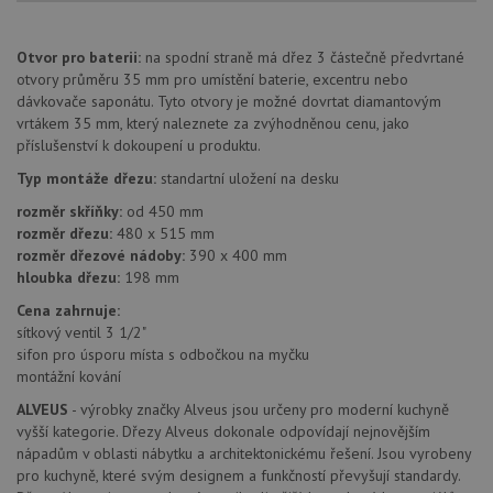
AWSALBCORS
1 týden
Pro
Amazon.com Inc.
pokrač
widget-
Otvor pro baterii:
na spodní straně má dřez 3 částečně předvrtané
podpo
mediator.zopim.com
lepivos
otvory průměru 35 mm pro umístění baterie, excentru nebo
případ
dávkovače saponátu. Tyto otvory je možné dovrtat diamantovým
použit
po aktu
vrtákem 35 mm, který naleznete za zvýhodněnou cenu, jako
zásadách ochrany soukromí společnosti Google
Chrom
příslušenství k dokoupení u produktu.
vytvář
další 
Typ montáže dřezu:
standartní uložení na desku
cookie
lepivos
rozměr skříňky:
od 450 mm
každou
těchto
rozměr dřezu:
480 x 515 mm
lepivos
rozměr dřezové nádoby:
390 x 400 mm
založe
trvání 
hloubka dřezu:
198 mm
názve
AWSA
Cena zahrnuje:
(ALB).
sítkový ventil 3 1/2"
CookieScriptConsent
5 měsíců
Tento 
CookieScript
sifon pro úsporu místa s odbočkou na myčku
4 týdny
cookie
www.alveus-
montážní kování
použív
drezy.cz
služba
ALVEUS
- výrobky značky Alveus jsou určeny pro moderní kuchyně
Cookie
Script
vyšší kategorie. Dřezy Alveus dokonale odpovídají nejnovějším
zapam
nápadům v oblasti nábytku a architektonickému řešení. Jsou vyrobeny
předvo
souhla
pro kuchyně, které svým designem a funkčností převyšují standardy.
soubo