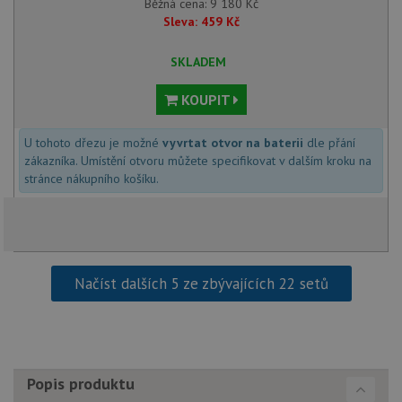
Běžná cena:
9 180
Kč
Sleva:
459
Kč
Nezbytně nutné soubory
Výkonové soubory
SKLADEM
Soubory cílení
Funkční soubory
KOUPIT
Nezařazené soubory
Nezbytně nutné soubory cookie umožňují základní
U tohoto dřezu je možné
vyvrtat otvor na baterii
dle přání
funkce webových stránek, jako je přihlášení
zákazníka. Umístění otvoru můžete specifikovat v dalším kroku na
uživatele a správa účtu. Webové stránky nelze bez
stránce nákupního košíku.
nezbytně nutných souborů cookie správně používat.
Poskytovatel
/
Název
Vyprší
Popis
Doména
udid
.alveus-drezy.cz
4 týdny 2
Tento 
dny
se pou
jedine
Načíst dalších 5 ze zbývajících 22 setů
identif
zařízen
mají př
webov
stránc
sledov
použív
zlepšil
Popis produktu
uživat
zkušen