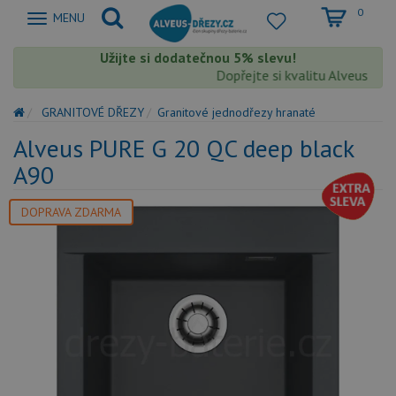
0
Zobrazit
MENU
nabidku
Užijte si dodatečnou 5% slevu!
Dopřejte si kvalitu Alveus s ext
GRANITOVÉ DŘEZY
Granitové jednodřezy hranaté
Alveus PURE G 20 QC deep black
A90
DOPRAVA ZDARMA