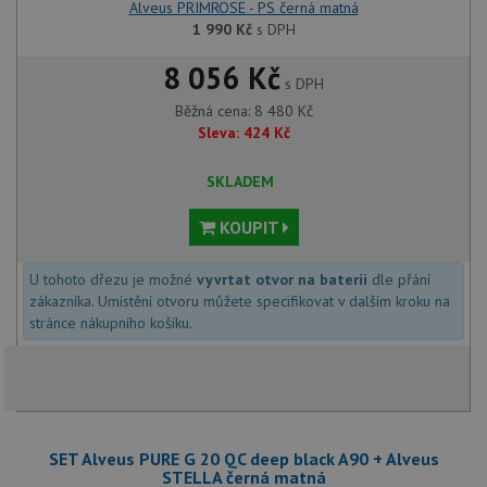
Alveus PRIMROSE - PS černá matná
1 990
Kč
s DPH
8 056 Kč
s DPH
Běžná cena:
8 480
Kč
Sleva:
424
Kč
SKLADEM
KOUPIT
U tohoto dřezu je možné
vyvrtat otvor na baterii
dle přání
zákazníka. Umístění otvoru můžete specifikovat v dalším kroku na
stránce nákupního košíku.
SET Alveus PURE G 20 QC deep black A90 + Alveus
STELLA černá matná