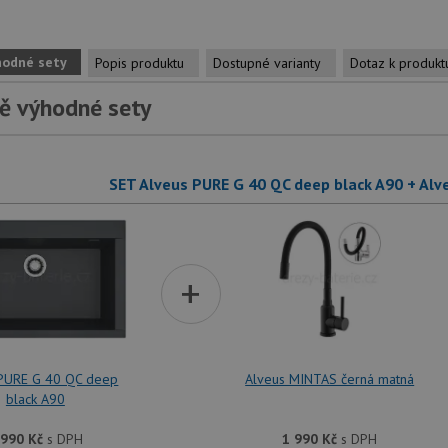
hodné sety
Popis produktu
Dostupné varianty
Dotaz k produkt
ě výhodné sety
SET Alveus PURE G 40 QC deep black A90 + Al
+
 PURE G 40 QC deep
Alveus MINTAS černá matná
black A90
 990
Kč
s DPH
1 990
Kč
s DPH