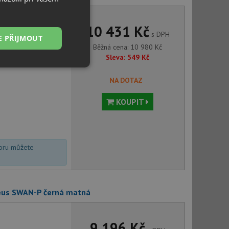
10 431 Kč
s DPH
E PŘIJMOUT
Běžná cena:
10 980
Kč
Sleva:
549
Kč
Nezařazené
soubory
NA DOTAZ
KOUPIT
voru můžete
řazené soubory
 správa účtu. Webové
veus SWAN-P černá matná
ci zařízení, která
používání a zlepšila
9 196 Kč