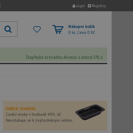
E
Login
Registruj
Nákupní košík
0 ks, Cena
0 Kč
Dopřejte si kvalitu Alveus s extra 5% slevou – sleva se au
DÁREK ZDARMA
Cedící miska v hodnotě 490,- kč
Nevztahuje se k zvýhodněným setům.