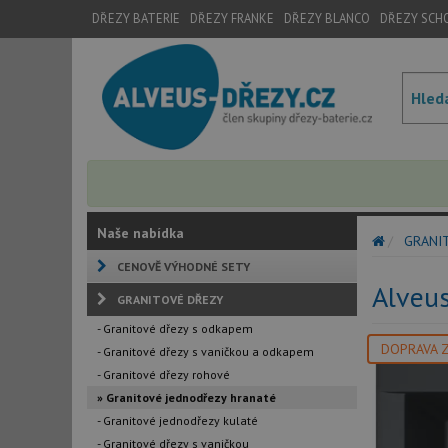
DŘEZY BATERIE
DŘEZY FRANKE
DŘEZY BLANCO
DŘEZY SCH
Naše nabídka
GRANI
CENOVĚ VÝHODNÉ SETY
Alveu
GRANITOVÉ DŘEZY
- Granitové dřezy s odkapem
DOPRAVA 
- Granitové dřezy s vaničkou a odkapem
- Granitové dřezy rohové
» Granitové jednodřezy hranaté
- Granitové jednodřezy kulaté
- Granitové dřezy s vaničkou