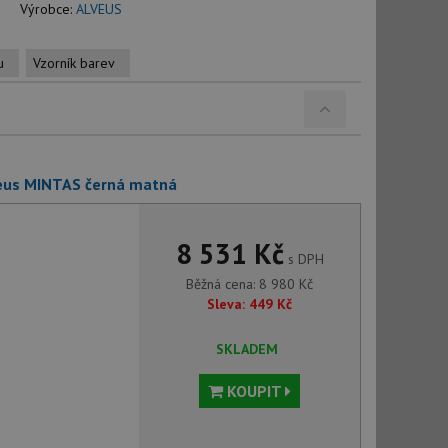
Výrobce:
ALVEUS
u
Vzorník barev
veus MINTAS černá matná
8 531 Kč
s DPH
Běžná cena:
8 980
Kč
Sleva:
449
Kč
SKLADEM
KOUPIT