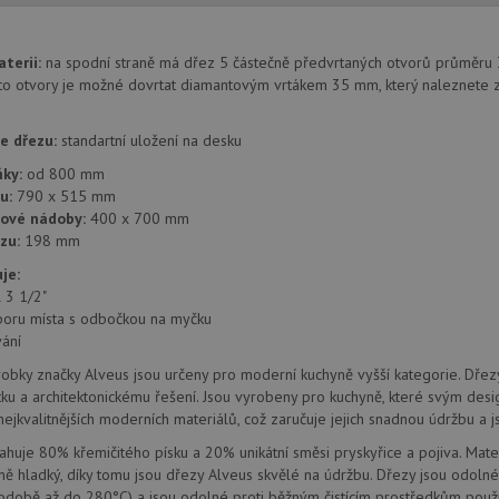
provádí informace o tom, jak koncový uži
.doubleclick.net
webové stránky a jakoukoli reklamu, kter
mohl vidět před návštěvou uvedeného w
aterii:
na spodní straně má dřez 5 částečně předvrtaných otvorů průměru
.seznam.cz
4 týdny 2
Toto je velmi běžný název souboru cookie
dny
nalezen jako soubor cookie relace, bud
to otvory je možné dovrtat diamantovým vrtákem 35 mm, který naleznete z
použit jako pro správu stavu relace.
.alveus-drezy.cz
4 týdny 2
Toto je velmi běžný název souboru cookie
e dřezu:
standartní uložení na desku
dny
nalezen jako soubor cookie relace, bud
použit jako pro správu stavu relace.
ňky:
od 800 mm
15 minut
Tento soubor cookie nastavuje společnos
Google LLC
u:
790 x 515 mm
(kterou vlastní společnost Google), aby zji
.doubleclick.net
zové nádoby:
400 x 700 mm
návštěvníka webu podporuje soubory co
zu:
198 mm
Zavřením
Tento soubor cookie nastavuje YouTube 
Google LLC
prohlížeče
zobrazení vložených videí.
je:
.youtube.com
l 3 1/2"
3 měsíce
Tento soubor cookie nastavuje společnos
Google LLC
poru místa s odbočkou na myčku
provádí informace o tom, jak koncový uži
.alveus-drezy.cz
webové stránky a jakoukoli reklamu, kter
ání
mohl vidět před návštěvou uvedeného w
robky značky Alveus jsou určeny pro moderní kuchyně vyšší kategorie. Dře
T_TOKEN
.youtube.com
6 měsíců
tku a architektonickému řešení. Jsou vyrobeny pro kuchyně, které svým desi
E
6 měsíců
Tento soubor cookie nastavuje Youtube k
ejkvalitnějších moderních materiálů, což zaručuje jejich snadnou údržbu a j
Google LLC
uživatelských předvoleb pro videa Youtu
.youtube.com
webů; může také určit, zda návštěvník 
ahuje 80% křemičitého písku a 20% unikátní směsi pryskyřice a pojiva. Mater
nebo starou verzi rozhraní Youtube.
ě hladký, díky tomu jsou dřezy Alveus skvělé na údržbu. Dřezy jsou odolné 
odobě až do 280°C) a jsou odolné proti běžným čistícím prostředkům použ