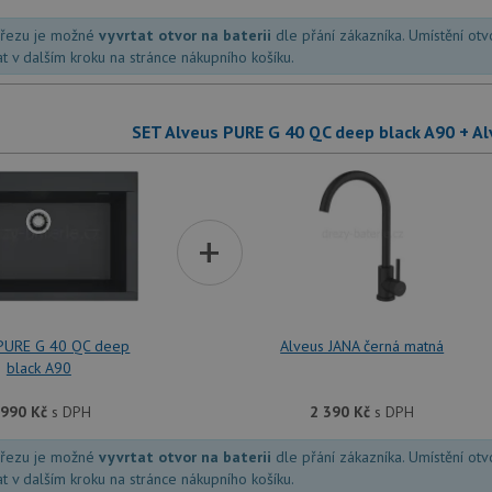
dřezu je možné
vyvrtat otvor na baterii
dle přání zákazníka. Umístění ot
at v dalším kroku na stránce nákupního košíku.
SET Alveus PURE G 40 QC deep black A90 + A
+
 PURE G 40 QC deep
Alveus JANA černá matná
black A90
 990
Kč
s DPH
2 390
Kč
s DPH
dřezu je možné
vyvrtat otvor na baterii
dle přání zákazníka. Umístění ot
at v dalším kroku na stránce nákupního košíku.