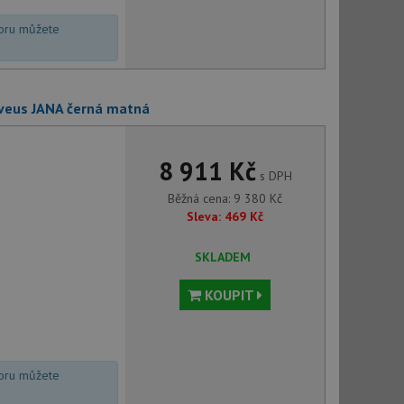
voru můžete
lveus JANA černá matná
8 911 Kč
s DPH
Běžná cena:
9 380
Kč
Sleva:
469
Kč
SKLADEM
KOUPIT
voru můžete