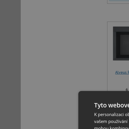
Alveus
6
U tohoto 
Tyto webové
specifikov
K personalizaci 
vašem používání n
mohou kombinovat