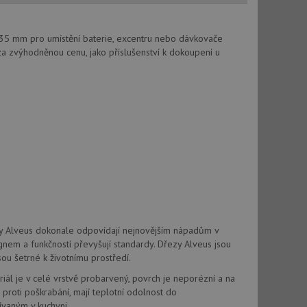
vatel používá
ou koncový uživatel
ebu.
 35 mm pro umístění baterie, excentru nebo dávkovače
, ale pokud je
e pravděpodobně
a zvýhodněnou cenu, jako příslušenství k dokoupení u
, ale pokud je
e pravděpodobně
t DoubleClick
stila, zda prohlížeč
okie.
ke sledování
t Doubleclick a
vatel používá
ou koncový uživatel
ebu.
zy Alveus dokonale odpovídají nejnovějším nápadům v
gnem a funkčností převyšují standardy. Dřezy Alveus jsou
e sledování
sou šetrné k životnímu prostředí.
be vložená do
webu používá novou
iál je v celé vrstvě probarvený, povrch je neporézní a na
proti poškrabání, mají teplotní odolnost do
ívaným v kuchyni.