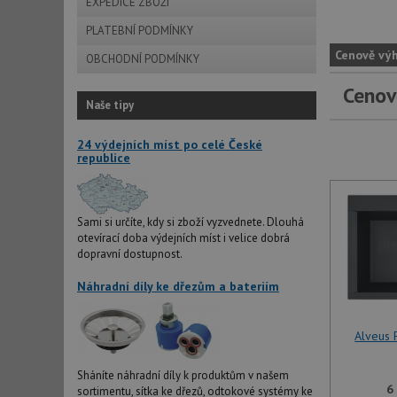
EXPEDICE ZBOŽÍ
PLATEBNÍ PODMÍNKY
Cenově vý
OBCHODNÍ PODMÍNKY
Cenov
Naše tipy
24 výdejních míst po celé České
republice
Sami si určíte, kdy si zboží vyzvednete. Dlouhá
otevírací doba výdejních míst i velice dobrá
dopravní dostupnost.
Náhradní díly ke dřezům a bateriím
Alveus
Sháníte náhradní díly k produktům v našem
6
sortimentu, sítka ke dřezů, odtokové systémy ke