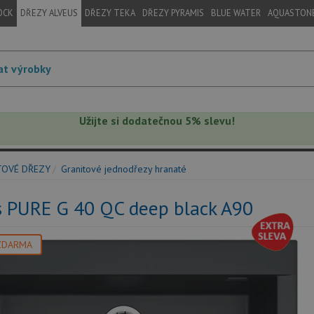
OCK
DŘEZY ALVEUS
DŘEZY TEKA
DŘEZY PYRAMIS
BLUE WATER
AQUASTON
Užijte si dodatečnou 5% slevu!
TOVÉ DŘEZY
Granitové jednodřezy hranaté
s PURE G 40 QC deep black A90
ZDARMA