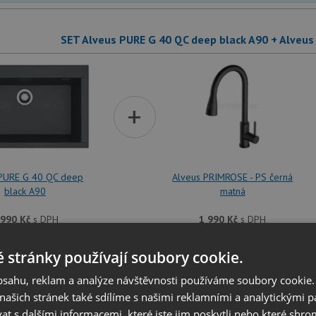
SET Alveus PURE G 40 QC deep black A90 + Alveus
+
 PURE G 40 QC deep
Alveus PRIMROSE - PS černá
black A90
matná
 990
Kč
s DPH
1 990
Kč
s DPH
dřezu je možné
vyvrtat otvor na baterii
dle přání zákazníka. Umístění ot
 stránky používají soubory cookie.
at v dalším kroku na stránce nákupního košíku.
obsahu, reklam a analýze návštěvnosti používáme soubory cookie.
ašich stránek také sdílíme s našimi reklamními a analytickými par
SET Alveus PURE G 40 QC deep black A90 + Al
 s dalšími informacemi, které jste jim poskytli nebo které shro