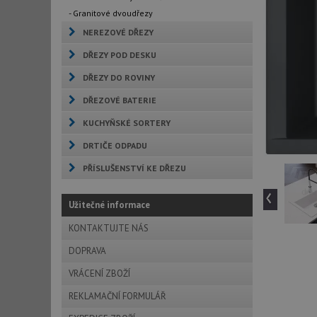
- Granitové dvoudřezy
NEREZOVÉ DŘEZY
DŘEZY POD DESKU
DŘEZY DO ROVINY
DŘEZOVÉ BATERIE
KUCHYŇSKÉ SORTERY
DRTIČE ODPADU
PŘÍSLUŠENSTVÍ KE DŘEZU
‹
Užitečné informace
KONTAKTUJTE NÁS
DOPRAVA
VRÁCENÍ ZBOŽÍ
REKLAMAČNÍ FORMULÁŘ