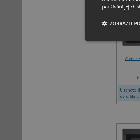
používání jejich 
ZOBRAZIT P
Nezbytně nutn
soubory
Alveus
6
U tohoto 
Nezbytně nutn
specifikov
Nezbytně nutné soubo
stránky nelze bez ne
Název
udid