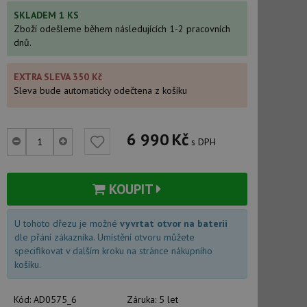
SKLADEM 1 KS
Zboží odešleme během následujících 1-2 pracovních
dnů.
EXTRA SLEVA 350 Kč
Sleva bude automaticky odečtena z košíku
6 990
Kč
s DPH
KOUPIT
U tohoto dřezu je možné
vyvrtat otvor na baterii
dle přání zákazníka. Umístění otvoru můžete
specifikovat v dalším kroku na stránce nákupního
košíku.
Kód:
AD0575_6
Záruka:
5 let