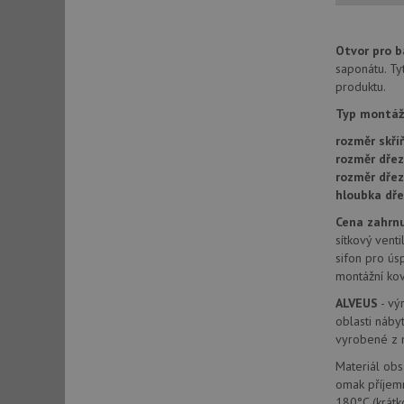
Otvor pro b
sid
saponátu. Ty
produktu.
sid
Typ montáž
rozměr skří
test_cookie
rozměr dřez
rozměr dře
hloubka dře
YSC
Cena zahrnu
sítkový venti
_gcl_au
sifon pro ús
montážní kov
ALVEUS
- vý
__Secure-ROLLOU
oblasti náby
VISITOR_INFO1_LIV
vyrobené z n
Materiál obs
omak příjemn
180°C (krátk