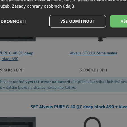
služeb.
Zásady ochrany osobních údajů
ODROBNOSTI
VŠE ODMÍTNOUT
VŠ
+
é
Výkonové
Soubory cílení
Funkční soubory
soubory
 PURE G 40 QC deep
Alveus STELLA černá matná
black A90
 990
Kč
s DPH
3 990
Kč
s DPH
dřezu je možné
vyvrtat otvor na baterii
dle přání zákazníka. Umístění ot
é soubory
Výkonové soubory
Soubory cílení
Funkční soubory
Neza
at v dalším kroku na stránce nákupního košíku.
ry cookie umožňují základní funkce webových stránek, jako je přihlášení uživatele a
zbytně nutných souborů cookie správně používat.
SET Alveus PURE G 40 QC deep black A90 + Al
Poskytovatel
/
Vyprší
Popis
Doména
.alveus-drezy.cz
4 týdny 2
Tento cookie se používá k jedinečné identifika
dny
mají přístup k webové stránce, aby sledovala 
uživatelskou zkušenost.