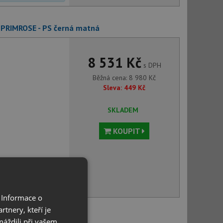
 PRIMROSE - PS černá matná
8 531 Kč
s DPH
Běžná cena:
8 980
Kč
Sleva:
449
Kč
SKLADEM
KOUPIT
voru můžete
 Informace o
tnery, kteří je
veus STELLA černá matná
máždili při vašem