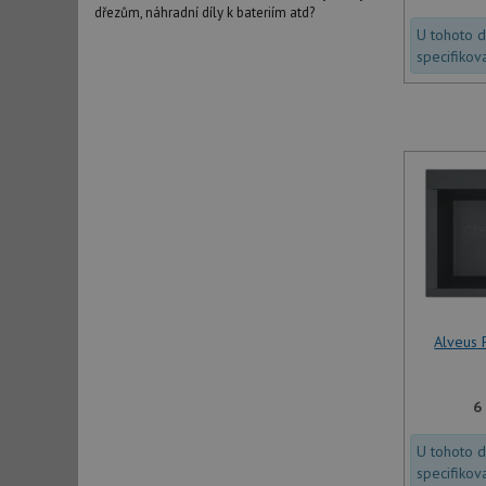
dřezům, náhradní díly k bateriím atd?
U tohoto 
specifikov
Alveus
6
U tohoto 
specifikov