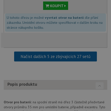
uživatele a správa účtu. Webové stránky nelze bez
KOUPIT
nezbytně nutných souborů cookie správně používat.
Poskytovatel
/
Název
Vyprší
Popis
Doména
U tohoto dřezu je možné
vyvrtat otvor na baterii
dle přání
zákazníka. Umístění otvoru můžete specifikovat v dalším kroku na
udid
.alveus-drezy.cz
4 týdny 2
Tento 
stránce nákupního košíku.
dny
se pou
jedine
identif
zařízen
mají př
webov
stránc
sledov
použív
Načíst dalších 5 ze zbývajících 27 setů
zlepšil
uživat
zkušen
AWSALBCORS
1 týden
Pro
Amazon.com Inc.
pokrač
widget-
podpo
mediator.zopim.com
Popis produktu
lepivos
případ
použit
po aktu
zásadách ochrany soukromí společnosti Google
Chrom
vytvář
Otvor pro baterii:
na spodní straně má dřez 3 částečně předvrtané
další 
otvory průměru 35 mm pro umístění baterie, případně excentru. Tyto
cookie