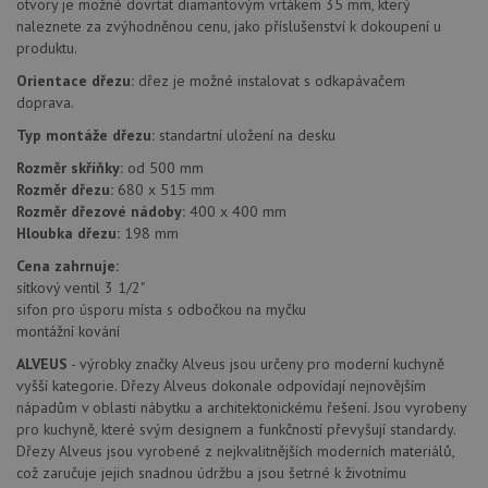
lepivos
otvory je možné dovrtat diamantovým vrtákem 35 mm, který
každou
naleznete za zvýhodněnou cenu, jako příslušenství k dokoupení u
těchto
lepivos
produktu.
založe
trvání 
Orientace dřezu:
dřez je možné instalovat s odkapávačem
názve
doprava.
AWSA
(ALB).
Typ montáže dřezu:
standartní uložení na desku
CookieScriptConsent
5 měsíců
Tento 
CookieScript
Rozměr skříňky:
od 500 mm
4 týdny
cookie
www.alveus-
použív
drezy.cz
Rozměr dřezu:
680 x 515 mm
služba
Rozměr dřezové nádoby:
400 x 400 mm
Cookie
Script
Hloubka dřezu:
198 mm
zapam
předvo
Cena zahrnuje:
souhla
sítkový ventil 3 1/2"
soubo
cookie
sifon pro úsporu místa s odbočkou na myčku
návště
montážní kování
Je nut
banne
ALVEUS
- výrobky značky Alveus jsou určeny pro moderní kuchyně
cookie
Cookie
vyšší kategorie. Dřezy Alveus dokonale odpovídají nejnovějším
Script
nápadům v oblasti nábytku a architektonickému řešení. Jsou vyrobeny
fungov
pro kuchyně, které svým designem a funkčností převyšují standardy.
správn
Dřezy Alveus jsou vyrobené z nejkvalitnějších moderních materiálů,
AUTORIZACE
www.alveus-
Zavřením
což zaručuje jejich snadnou údržbu a jsou šetrné k životnímu
drezy.cz
prohlížeče