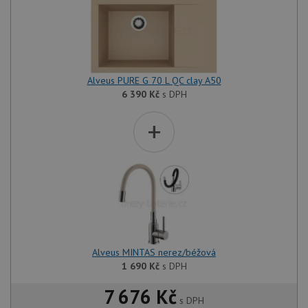
Alveus PURE G 70 L QC clay A50
6 390
Kč
s DPH
+
Alveus MINTAS nerez/béžová
1 690
Kč
s DPH
7 676 Kč
s DPH