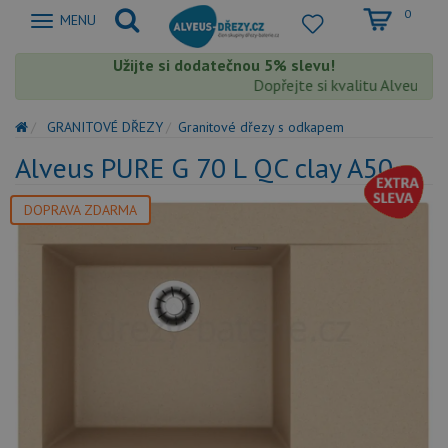
0
Zobrazit
MENU
nabidku
Užijte si dodatečnou 5% slevu!
Dopřejte si kvalitu Alveus s ex
GRANITOVÉ DŘEZY
Granitové dřezy s odkapem
Alveus PURE G 70 L QC clay A50
DOPRAVA ZDARMA