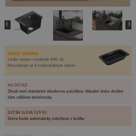
‹
›
DÁREK ZDARMA
Cedící miska v hodnotě 490,- kč
Nevztahuje se k zvýhodněným setům.
NA DOTAZ
Zboží není standartní skladovou položkou. Aktuální dobu dodání
Vám sdělíme telefonicky
EXTRA SLEVA 319 Kč
Sleva bude automaticky odečtena z košíku