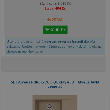
Běžná cena:
8 080
Kč
Sleva:
404
Kč
NA DOTAZ
KOUPIT
U tohoto dřezu je možné
vyvrtat otvor na baterii
dle přání
zákazníka. Umístění otvoru můžete specifikovat v dalším kroku na
stránce nákupního košíku.
SET Alveus PURE G 70 L QC clay A50 + Alveus JANA
beige 55