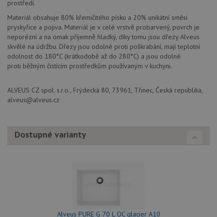
prostředí.
Materiál obsahuje 80% křemičitého písku a 20% unikátní směsi
pryskyřice a pojiva. Materiál je v celé vrstvě probarvený, povrch je
neporézní a na omak příjemně hladký, díky tomu jsou dřezy Alveus
skvělé na údržbu. Dřezy jsou odolné proti poškrabání, mají teplotní
Poskytovatel
odolnost do 180°C (krátkodobě až do 280°C) a jsou odolné
Název
Vyprší
Popis
/
Doména
proti běžným čistícím prostředkům používaným v kuchyni.
Poskytovatel
/
Název
Vyprší
Po
_ga
1 rok
Tento název
Google LLC
Doména
1
souboru cookie
.alveus-
ALVEUS CZ spol. s.r.o., Frýdecká 80, 73961, Třinec, Česká republika,
měsíc
je spojen s
drezy.cz
VISITOR_PRIVACY_METADATA
6 měsíců
Te
YouTube
Google
coo
.youtube.com
alveus@alveus.cz
Universal
uk
Analytics - což je
so
významná
uži
aktualizace
vo
běžněji
pro
Dostupné varianty
používané
int
analytické
we
služby Google.
Za
Tento soubor
úd
cookie se
so
používá k
náv
rozlišení
rů
jedinečných
zá
uživatelů
oc
přiřazením
os
náhodně
a 
vygenerovaného
Alveus PURE G 70 L QC glacier A10
kte