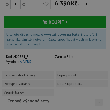
6 390
Kč
s DPH
KOUPIT
U tohoto dřezu je možné
vyvrtat otvor na baterii
dle přání
zákazníka. Umístění otvoru můžete specifikovat v dalším kroku na
stránce nákupního košíku.
Kód:
AD0581_3
Záruka:
5 let
Výrobce:
ALVEUS
Cenově výhodné sety
Popis produktu
Dostupné varianty
Dotaz k produktu
Vzorník barev
Cenově výhodné sety