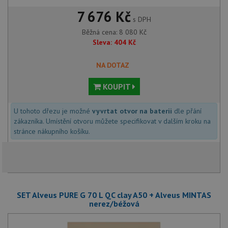
7 676 Kč
s DPH
Běžná cena:
8 080
Kč
Sleva:
404
Kč
NA DOTAZ
KOUPIT
U tohoto dřezu je možné
vyvrtat otvor na baterii
dle přání
zákazníka. Umístění otvoru můžete specifikovat v dalším kroku na
stránce nákupního košíku.
SET Alveus PURE G 70 L QC clay A50 + Alveus MINTAS
nerez/béžová