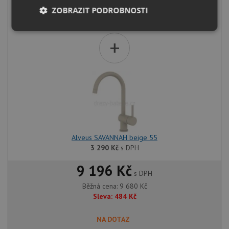
ZOBRAZIT PODROBNOSTI
Alveus PURE G 70 L QC clay A50
6 390
Kč
s DPH
Nezbytně
Výkonové
Soubory
+
nutné
soubory
cílení
soubory
Funkční soubory
Nezařazené
soubory
Alveus SAVANNAH beige 55
3 290
Kč
s DPH
9 196 Kč
Nezbytně nutné soubory
Výkonové soubory
s DPH
Soubory cílení
Funkční soubory
Běžná cena:
9 680
Kč
Sleva:
484
Kč
Nezařazené soubory
Nezbytně nutné soubory cookie umožňují základní
NA DOTAZ
funkce webových stránek, jako je přihlášení