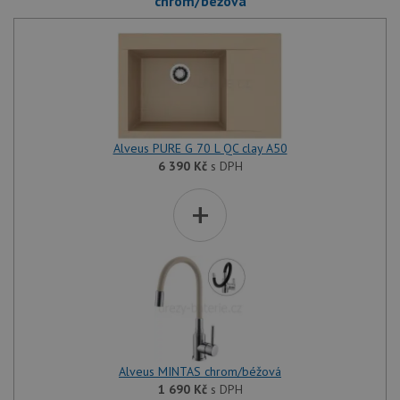
chrom/béžová
Alveus PURE G 70 L QC clay A50
6 390
Kč
s DPH
+
Alveus MINTAS chrom/béžová
1 690
Kč
s DPH