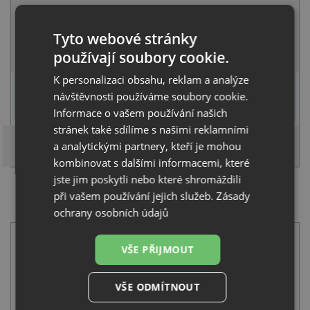
NA DOTAZ
Tyto webové stránky
KOUPIT
používají soubory cookie.
K personalizaci obsahu, reklam a analýze
U tohoto dřezu je možné
vyvrtat otvor na baterii
dle přání
návštěvnosti používáme soubory cookie.
zákazníka. Umístění otvoru můžete specifikovat v dalším kroku na
stránce nákupního košíku.
Informace o vašem používání našich
stránek také sdílíme s našimi reklamními
a analytickými partnery, kteří je mohou
kombinovat s dalšími informacemi, které
jste jim poskytli nebo které shromáždili
při vašem používání jejich služeb.
Zásady
SET Alveus PURE G 70 L QC clay A50 + Alveus
SAVANNAH beige 55
ochrany osobních údajů
VŠE PŘIJMOUT
VŠE ODMÍTNOUT