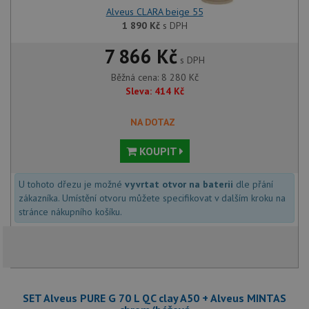
Alveus CLARA beige 55
1 890
Kč
s DPH
7 866 Kč
s DPH
Běžná cena:
8 280
Kč
Sleva:
414
Kč
NA DOTAZ
KOUPIT
U tohoto dřezu je možné
vyvrtat otvor na baterii
dle přání
zákazníka. Umístění otvoru můžete specifikovat v dalším kroku na
stránce nákupního košíku.
SET Alveus PURE G 70 L QC clay A50 + Alveus MINTAS