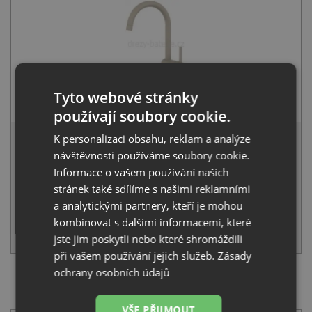
Alveus SAVANNAH beige 55
Tyto webové stránky
3 290
Kč
s DPH
používají soubory cookie.
6 441 Kč
K personalizaci obsahu, reklam a analýze
s DPH
návštěvnosti používáme soubory cookie.
Běžná cena:
6 780
Kč
Sleva:
339
Kč
Informace o vašem používání našich
stránek také sdílíme s našimi reklamními
NA OBJEDNÁNÍ
a analytickými partnery, kteří je mohou
kombinovat s dalšími informacemi, které
KOUPIT
jste jim poskytli nebo které shromáždili
při vašem používání jejich služeb.
Zásady
ochrany osobních údajů
SET Alveus CADIT 80 beige 55 + Alveus SAVANNAH
beige 55
VŠE PŘIJMOUT