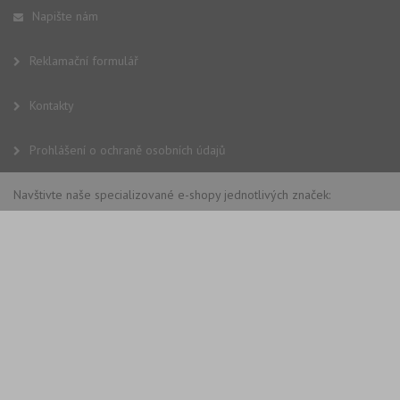
Napište nám
Reklamační formulář
Kontakty
Prohlášení o ochraně osobních údajů
Navštivte naše specializované e-shopy jednotlivých značek: