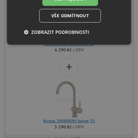
VŠE ODMÍTNOUT
ZOBRAZIT PODROBNOSTI
Alveus CADIT 80 beige 55
Nezbytně
Výkonové
Soubory
6 290
Kč
s DPH
nutné
soubory
cílení
soubory
+
Funkční soubory
Nezařazené
soubory
Alveus SAVANNAH beige 55
3 290
Kč
s DPH
Nezbytně nutné soubory
Výkonové soubory
Soubory cílení
Funkční soubory