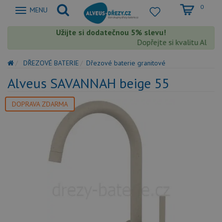
0
Zobrazit
MENU
nabidku
Užijte si dodatečnou 5% slevu!
Dopřejte si kvalitu Alveus 
DŘEZOVÉ BATERIE
Dřezové baterie granitové
Alveus SAVANNAH beige 55
DOPRAVA ZDARMA