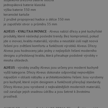
stojánková dřezová baterie otočná
použit
po aktu
jednopáková baterie klasická
zásadách ochrany soukromí společnosti Google
Chrom
výška baterie 350 mm
vytvář
další 
keramické kartuše
cookie
2 pružné propojovací hadice o délce 350 mm
lepivos
je zapotřebí otvor o průměru 35 mm
každou
těchto
lepivos
ALVEUS - KVALITA A INOVACE
- Alveus nabízí dřezy a jiné kuchyňské
založe
produkty, které následují poslední trendy. Bez kompromisů, pokud
trvání 
jde o inovaci, kvalitu materiálů, výrobu a neustálé úsilí najít noová
názve
AWSA
řešení pro zvětšení komfortu a funkčnosti výrobků Alveus. Dřezy
(ALB).
Alveus jsou hodnoceny jako jedny z nejlepších řešení moderního
CookieScriptConsent
5 měsíců
Tento 
CookieScript
designu a představují kvalitu, která přesahuje podobné výrobky v
4 týdny
cookie
www.alveus-
mnoha ohledech.
použív
drezy.cz
služba
ALVEUS
- výrobky značky Alveus jsou určeny pro moderní kuchyně
Cookie
Script
vyšší kategorie. Dřezy Alveus dokonale odpovídají nejnovějším
zapam
nápadům v oblasti nábytku a architektonickému řešení. Jsou vyrobeny
předvo
souhla
pro kuchyně, které svým designem a funkčností převyšují standardy.
soubo
Dřezy Alveus jsou vyrobené z nejkvalitnějších moderních materiálů,
cookie
což zaručuje jejich snadnou údržbu a jsou šetrné k životnímu
návště
Je nut
prostředí.
banne
cookie
Cookie