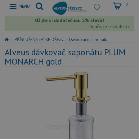
0
Zobrazit
MENU
nabidku
Užijte si dodatečnou 5% slevu!
Dopřejte si kvalitu Alveu
PŘÍSLUŠENSTVÍ KE DŘEZU
Dávkovače saponátu
Alveus dávkovač saponátu PLUM
MONARCH gold