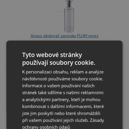
Alveus dávkovač saponátu PLUM nerez
KOUPIT
Tyto webové stránky
1 490
Kč
používají soubory cookie.
K personalizaci obsahu, reklam a analýze
návštěvnosti používáme soubory cookie.
Informace o vašem používání našich
stránek také sdílíme s našimi reklamními
a analytickými partnery, kteří je mohou
kombinovat s dalšími informacemi, které
jste jim poskytli nebo které shromáždili
Alveus dávkovač saponátu PLUM MONARCH anthracite
při vašem používání jejich služeb.
Zásady
ochrany osobních údajů