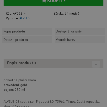
KOUPIT
Kód:
AP032_4
Záruka:
24 měsíců
Výrobce:
ALVEUS
Popis produktu
Dostupné varianty
Dotaz k produktu
Vzorník barev
Popis produktu
pohodlné plnění shora
provedení
: gold
objem:
250 ml
ALVEUS CZ spol. s.r.o., Frýdecká 80, 73961, Třinec, Česká republika,
alveus@alveus.cz