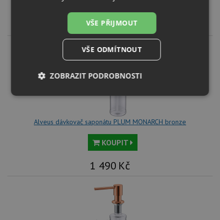
KOUPIT
VŠE PŘIJMOUT
1 490
Kč
VŠE ODMÍTNOUT
ZOBRAZIT PODROBNOSTI
Nezbytně
Výkonové
Soubory
nutné
soubory
cílení
soubory
Alveus dávkovač saponátu PLUM MONARCH bronze
KOUPIT
Funkční soubory
Nezařazené
soubory
1 490
Kč