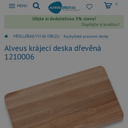
0
Zobrazit
MENU
nabidku
Užijte si dodatečnou 5% slevu!
Dopřejte si kvalitu Alve
PŘÍSLUŠENSTVÍ KE DŘEZU
Kuchyňské pracovní desky
Alveus krájecí deska dřevěná
1210006