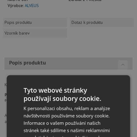
Výrobce:
ALVEUS
Popis produktu
Dotaz k produktu
Vzorník barev
Popis produktu
Krájecí deska dřevěná ke dřezům s rozměrem vany 400 mm
Tyto webové stránky
provedení
: dřevo
používají soubory cookie.
rozměr:
420 x 240 mm
K personalizaci obsahu, reklam a analýze
návštěvnosti používáme soubory cookie.
ALVEUS CZ spol. s.r.o., Frýdecká 80, 73961, Třinec, Česká republika,
alveus@alveus.cz
Informace o vašem používání našich
stránek také sdílíme s našimi reklamními